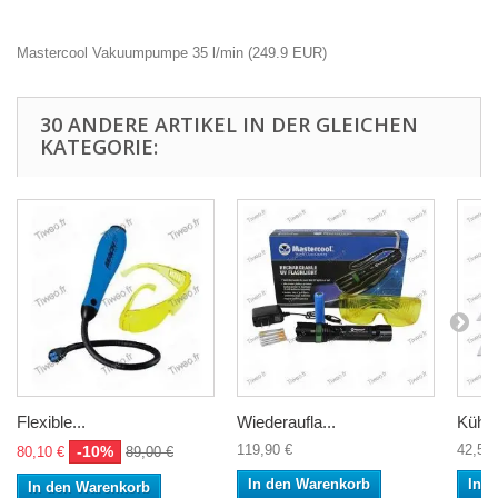
Mastercool Vakuumpumpe 35 l/min
(
249.9
EUR
)
30 ANDERE ARTIKEL IN DER GLEICHEN
KATEGORIE:
Flexible...
Wiederaufla...
Kühler
119,90 €
42,50 
-10%
80,10 €
89,00 €
In den Warenkorb
In 
In den Warenkorb