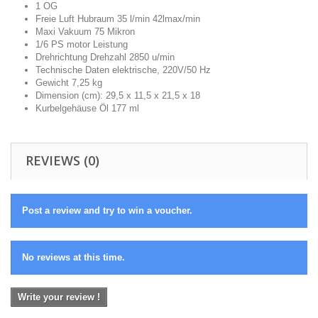
1 OG
Freie Luft Hubraum 35 l/min 42lmax/min
Maxi Vakuum 75 Mikron
1/6 PS motor Leistung
Drehrichtung Drehzahl 2850 u/min
Technische Daten elektrische, 220V/50 Hz
Gewicht 7,25 kg
Dimension (cm): 29,5 x 11,5 x 21,5 x 18
Kurbelgehäuse Öl 177 ml
REVIEWS (0)
Post a review and try to win a voucher.
No reviews at this time.
Write your review !