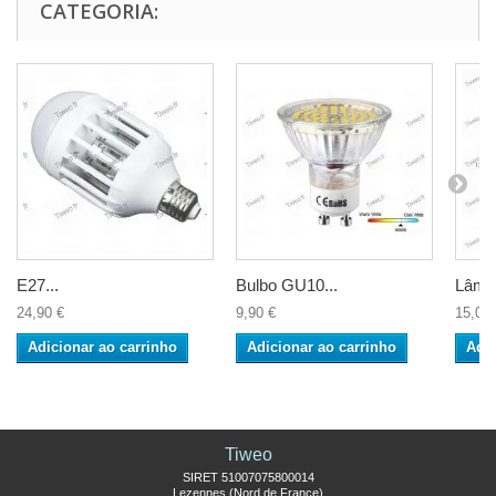
CATEGORIA:
E27...
Bulbo GU10...
Lâmp
24,90 €
9,90 €
15,00 
Adicionar ao carrinho
Adicionar ao carrinho
Adic
Tiweo
SIRET 51007075800014
Lezennes (Nord de France)