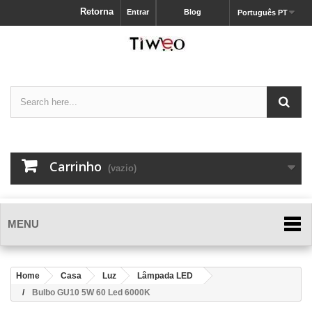
Retorna
Entrar
Blog
Português PT
Carrinho
(vazio)
MENU
Home
Casa
Luz
Lâmpada LED
Bulbo GU10 5W 60 Led 6000K