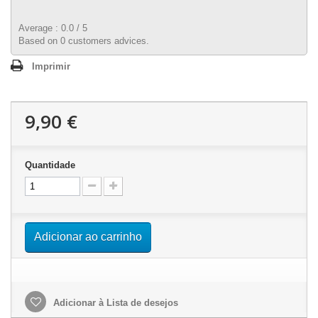
Average :
0.0
/
5
Based on
0
customers advices.
Imprimir
9,90 €
Quantidade
Adicionar ao carrinho
Adicionar à Lista de desejos