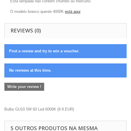
Esta lâmpada não contém chumbo ou mercúrio.
O modelo branco quente 4000K
está aqui
REVIEWS (0)
Post a review and try to win a voucher.
No reviews at this time.
Write your review !
Bulbo GU10 5W 60 Led 6000K
(
9.9
EUR
)
5 OUTROS PRODUTOS NA MESMA