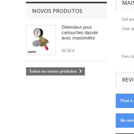
MAI
NOVOS PRODUTOS
Gel eta
Détendeur pour
Usar qu
cartouches dazote
avec manomètre
92,50 €
Foto n
Todos os novos produtos
REVI
Post a 
No revi