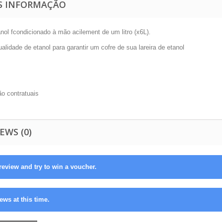
S INFORMAÇÃO
nol f
condicionado à mão acilement de um litro (x6L).
alidade de etanol para garantir um cofre de sua lareira de etanol
ão contratuais
EWS (0)
review and try to win a voucher.
ews at this time.