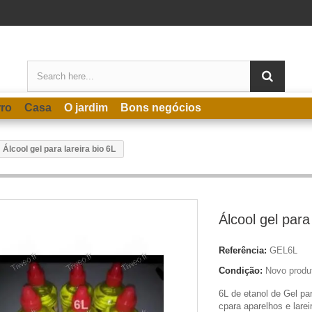
rro
Casa
O jardim
Bons negócios
Álcool gel para lareira bio 6L
Álcool gel para
Referência:
GEL6L
Condição:
Novo produ
6L de etanol de Gel pa
c
para aparelhos e lare