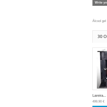
Write yo
Álcool gel 
30 
Lareira...
499,90 €