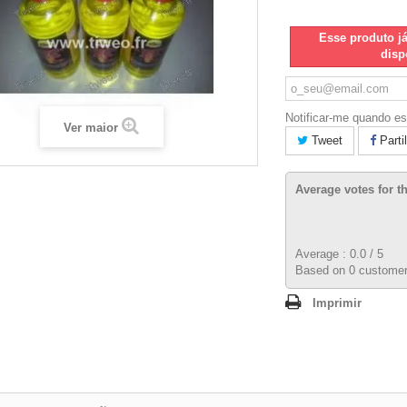
Esse produto j
disp
Notificar-me quando es
Ver maior
Tweet
Parti
Average votes for t
Average :
0.0
/
5
Based on
0
customer
Imprimir