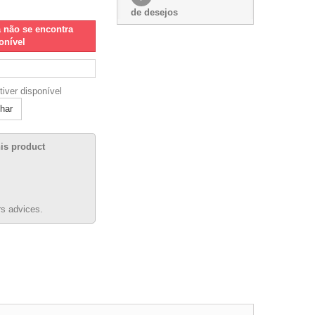
de desejos
á não se encontra
onível
tiver disponível
lhar
his product
s advices.