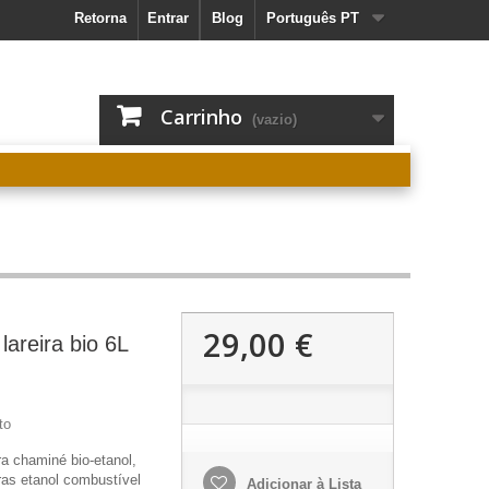
Retorna
Entrar
Blog
Português PT
Carrinho
(vazio)
29,00 €
 lareira bio 6L
to
ra chaminé bio-etanol,
iras etanol combustível
Adicionar à Lista