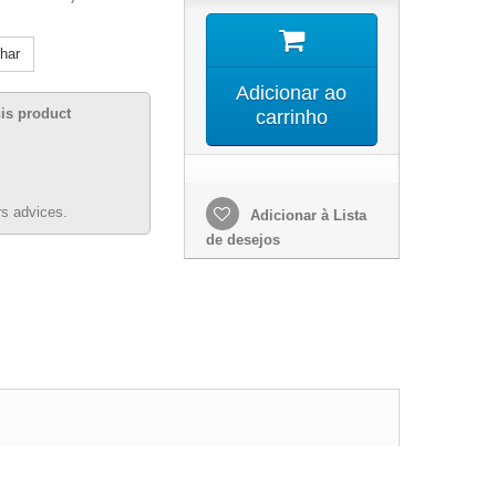
lhar
Adicionar ao
his product
carrinho
s advices.
Adicionar à Lista
de desejos