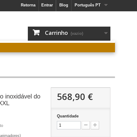
Retorna
Entrar
Blog
Português PT
Carrinho
(vazio)
568,90 €
 inoxidável do
 XXL
Quantidade
to
queimadores)