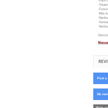
-Fácil
-Totalm
-Funci
-Não f
-Nenhu
-Sensa
-Nenhu
Descomp
Manual
REVI
Post a 
No revi
Write yo