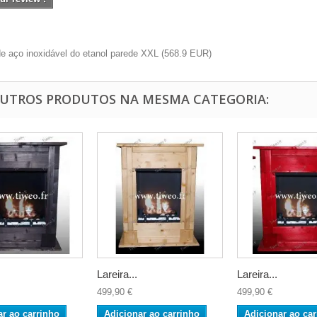
e aço inoxidável do etanol parede XXL
(
568.9
EUR
)
OUTROS PRODUTOS NA MESMA CATEGORIA:
Lareira...
Lareira...
499,90 €
499,90 €
ar ao carrinho
Adicionar ao carrinho
Adicionar ao car