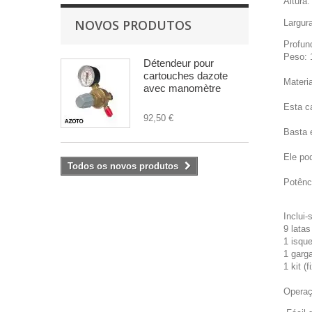
Altura
NOVOS PRODUTOS
Largur
Profun
Peso: 
Détendeur pour
cartouches dazote
Materia
avec manomètre
Esta c
92,50 €
Basta 
Ele po
Todos os novos produtos
Potênc
Inclui-
9 latas
1 isqu
1 garga
1 kit 
Operaçã