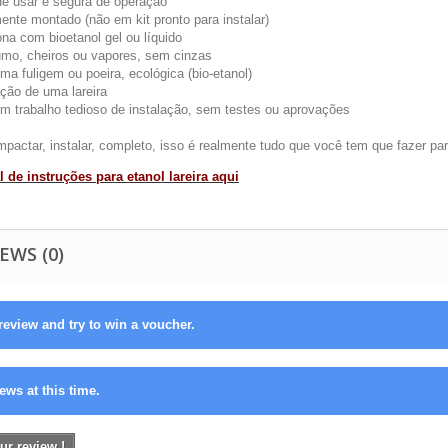
 de usar e segura de operação
ente montado (não em kit pronto para instalar)
ona com bioetanol gel ou líquido
umo, cheiros ou vapores, sem cinzas
ma fuligem ou poeira, ecológica (bio-etanol)
ção de uma lareira
m trabalho tedioso de instalação, sem testes ou aprovações
actar, instalar, completo, isso é realmente tudo que você tem que fazer para
 de instruções para etanol lareira aqui
EWS (0)
review and try to win a voucher.
ews at this time.
ur review !