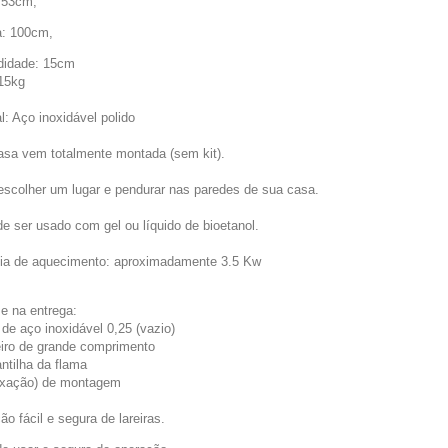
: 53cm,
a: 100cm,
didade: 15cm
15kg
l: Aço inoxidável polido
asa vem totalmente montada (sem kit).
escolher um lugar e pendurar nas paredes de sua casa.
de ser usado com gel ou líquido de bioetanol.
ia de aquecimento: aproximadamente 3.5 Kw
se na entrega:
 de aço inoxidável 0,25 (vazio)
eiro de grande comprimento
ntilha da flama
(fixação) de montagem
o fácil e segura de lareiras.