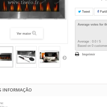
Tweet
Parti
Average votes for t
Ver maior
Average :
0.0
/
5
Based on
0
customer
Imprimir
S INFORMAÇÃO
ho: