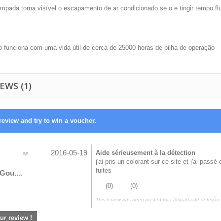
âmpada torna visível o escapamento de ar condicionado se o e tingir tempo f
o funciona com uma vida útil de cerca de 25000 horas de pilha de operação
EWS (1)
review and try to win a voucher.
2016-05-19
Aide sérieusement à la détection
5
/
5
j'ai pris un colorant sur ce site et j'ai pas
fuites
Gou....
(
0
)
(
0
)
This review has been posted for
Lâmpada de deteção 
ur review !