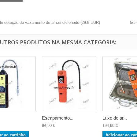
e deteção de vazamento de ar condicionado
(
29.9
EUR
)
5
/
5
OUTROS PRODUTOS NA MESMA CATEGORIA:
Escapamento...
Luxo de ar...
94,90 €
194,90 €
ar ao carrinho
Adicionar ao car