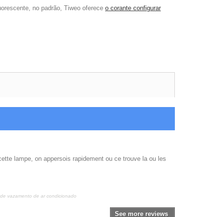
luorescente, no padrão, Tiweo oferece
o corante configurar
sé cette lampe, on appersois rapidement ou ce trouve la ou les
de vazamento de ar condicionado
See more reviews