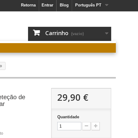
Retorna
Entrar
Blog
Português PT
Carrinho
(vazio)
o
29,90 €
teção de
ar
Quantidade
to