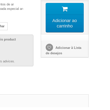
tos de ar
ada especial ar-
Adicionar ao
carrinho
lhar
his product
Adicionar à Lista
de desejos
s advices.