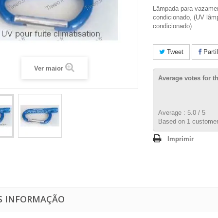
Lâmpada para vazamen
condicionado, (UV lâmp
condicionado)
Tweet
Parti
Ver maior
Average votes for t
Average :
5.0
/
5
Based on
1
customer
Imprimir
S INFORMAÇÃO