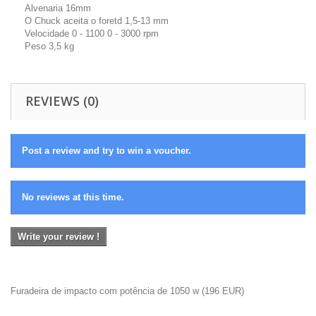
Alvenaria 16mm
O Chuck aceita o foretd 1,5-13 mm
Velocidade 0 - 1100 0 - 3000 rpm
Peso 3,5 kg
REVIEWS (0)
Post a review and try to win a voucher.
No reviews at this time.
Write your review !
Furadeira de impacto com potência de 1050 w
(
196
EUR
)