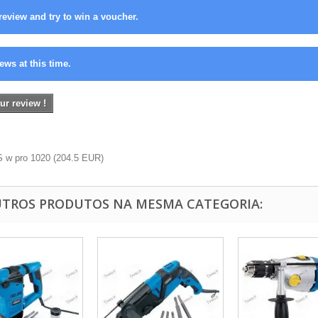
review and try to win a voucher.
ews at this time.
ur review !
 w pro 1020
(
204.5
EUR
)
UTROS PRODUTOS NA MESMA CATEGORIA: