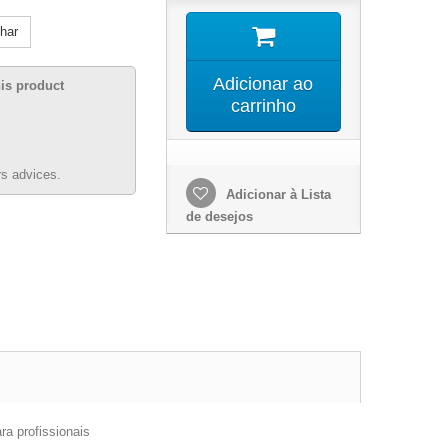
lhar
Adicionar ao
his product
carrinho
s advices.
Adicionar à Lista
de desejos
a profissionais