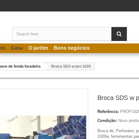
rro
Casa
O jardim
Bons negócios
ave de fenda furadeira
Broca SDS w pro 1020
Broca SDS w p
Referência:
PROP102
Condição:
Novo produ
Broca de, Perforator, 
1020w, ferramentas par