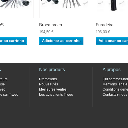
S...
Broca broca...
Furadeira...
194,50 €
196,00 €
ar ao carrinho
Adicionar ao carrinho
Adicionar ao car
s
Nos produits
A propos
tours
Promotions
Qui sommes-no
isé
Nouveautés
Mentions légale
weo
Meilleures ventes
Conditions géné
e sur Tiweo
Les avis clients Tiweo
Contactez-nous