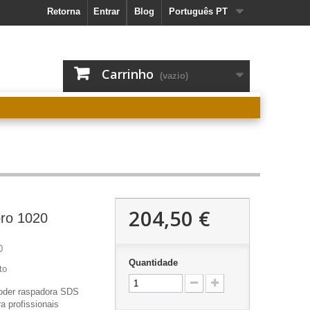
Retorna
Entrar
Blog
Português PT
Carrinho
(vazio)
204,50 €
ro 1020
0
Quantidade
to
poder raspadora SDS
a profissionais