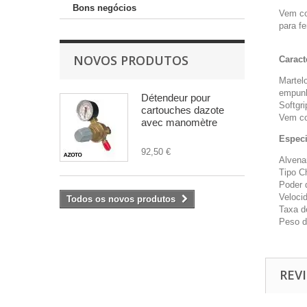
Bons negócios
Vem co
para f
NOVOS PRODUTOS
Caract
Martel
empunh
Détendeur pour
Softgr
cartouches dazote
Vem co
avec manomètre
Especi
92,50 €
Alvena
Tipo C
Poder 
Veloci
Todos os novos produtos
Taxa d
Peso d
REVI