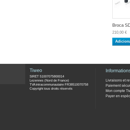
Broca SD
210,00 €
Adicion
Tiweo
Information
SIRET 51007075800014
Livraisons et re
Lezennes (Nord de France)
TVA intracommunautaire FR38510070758
Paiement sécur
Copyright tous droits réservés
Mon compte Ti
Payer en espèc