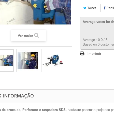
Tweet
Parti
Average votes for t
Ver maior
Average :
0.0
/
5
Based on
0
customer
Imprimir
S INFORMAÇÃO
 de broca de, Perforator e raspadora SDS,
hardware poderoso projetado par