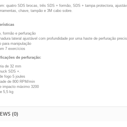
m: quatro SDS brocas, três SDS + formão, SDS + tampa protectora, ajustáve
erramentas, chave, tampão e 3M cabo sobre.
erísticas
o, formão e perfuração
adura lateral ajustável com profundidade por uma haste de perfuração preci
ip para manipulação
m 7 exercícios
ficações de perfuração:
ria de 32 mm
huck SDS +.
de fogo 5 joules
dade de 800 RPM/min
e impacto máximo 3200
e 5,5 kg
EWS (0)