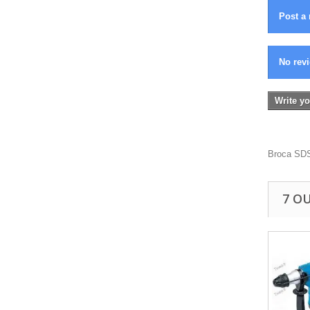
Post a 
No revi
Write yo
Broca SDS
7 O