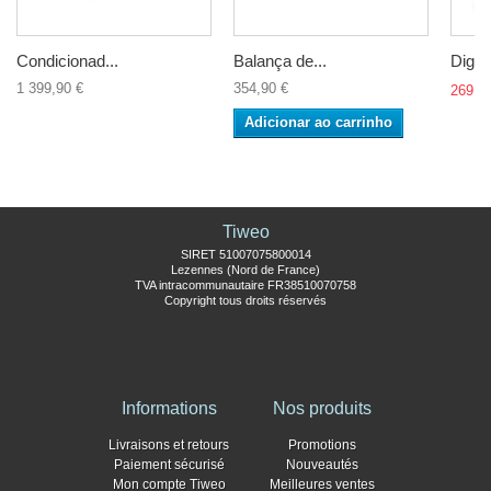
Condicionad...
Balança de...
Digita
1 399,90 €
354,90 €
269,9
Adicionar ao carrinho
Tiweo
SIRET 51007075800014
Lezennes (Nord de France)
TVA intracommunautaire FR38510070758
Copyright tous droits réservés
Informations
Nos produits
Livraisons et retours
Promotions
Paiement sécurisé
Nouveautés
Mon compte Tiweo
Meilleures ventes