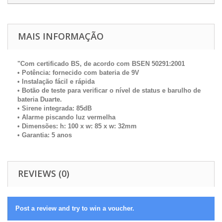
MAIS INFORMAÇÃO
"Com certificado BS, de acordo com BSEN 50291:2001
• Potência: fornecido com bateria de 9V
• Instalação fácil e rápida
• Botão de teste para verificar o nível de status e barulho de
bateria Duarte.
• Sirene integrada: 85dB
• Alarme piscando luz vermelha
• Dimensões: h: 100 x w: 85 x w: 32mm
• Garantia: 5 anos
REVIEWS (0)
Post a review and try to win a voucher.