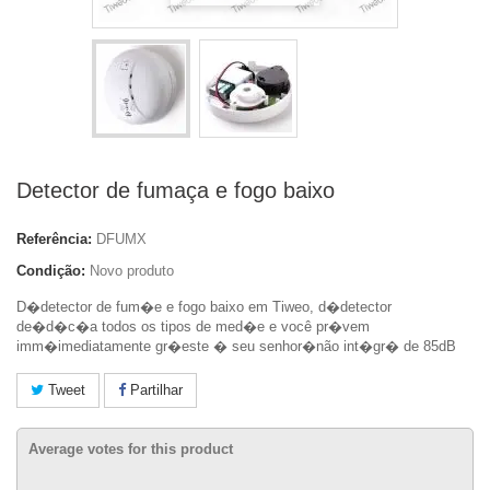
Detector de fumaça e fogo baixo
Referência:
DFUMX
Condição:
Novo produto
D�detector de fum�e e fogo baixo em Tiweo, d�detector
de�
d�c�a todos os tipos de med�e e você pr�vem
imm�imediatamente gr�este � seu senhor�não int�gr� de 85dB
Tweet
Partilhar
Average votes for this product