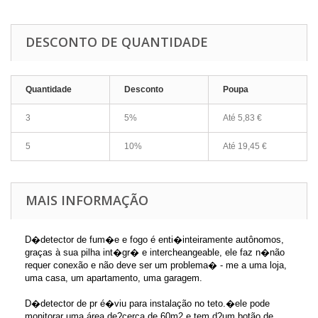
DESCONTO DE QUANTIDADE
Quantidade
Desconto
Poupa
3
5%
Até
5,83 €
5
10%
Até
19,45 €
MAIS INFORMAÇÃO
D�detector de fum�e e fogo é enti�inteiramente autônomos,
graças à sua pilha int�gr� e intercheangeable, ele faz n�não
requer conexão e não deve ser um problema� - me a uma loja,
uma casa, um apartamento, uma garagem.
D�detector de pr é�viu para instalação no teto.�ele pode
monitorar uma área de?cerca de 60m2 e tem d?um botão de