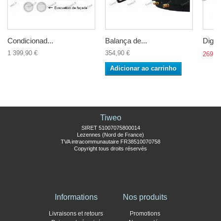
Condicionad...
Balança de...
Digita
1 399,90 €
354,90 €
269,9
Adicionar ao carrinho
Tiweo
SIRET 51007075800014
Lezennes (Nord de France)
TVA intracommunautaire FR38510070758
Copyright tous droits réservés
Informations
Nos produits
Livraisons et retours
Promotions