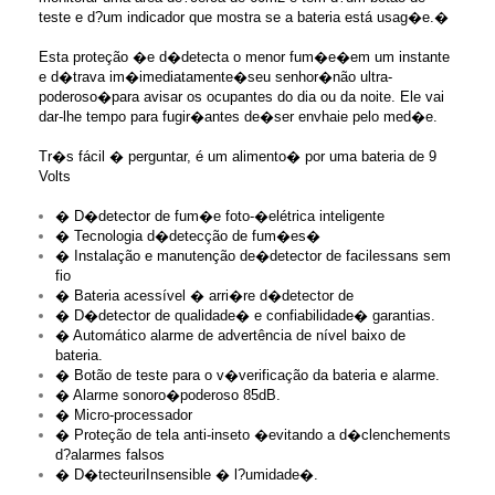
teste e d?um indicador que mostra se a bateria está usag�e.�
Esta proteção �e d�detecta o menor fum�e�em um instante
e d�trava im�imediatamente�seu senhor�não ultra-
poderoso�para avisar os ocupantes do dia ou da noite. Ele vai
dar-lhe tempo para fugir�antes de�ser envhaie pelo med�e.
Tr�s fácil � perguntar, é um alimento� por uma bateria de 9
Volts
� D�detector de fum�e foto-�elétrica inteligente
� Tecnologia d�detecção de fum�es�
� Instalação e manutenção de�detector de facilessans sem
fio
� Bateria acessível � arri�re d�detector de
� D�detector de qualidade� e confiabilidade� garantias.
� Automático alarme de advertência de nível baixo de
bateria.
� Botão de teste para o v�verificação da bateria e alarme.
� Alarme sonoro�poderoso 85dB.
� Micro-processador
� Proteção de tela anti-inseto �evitando a d�clenchements
d?alarmes falsos
� D�tecteuriInsensible � l?umidade�.