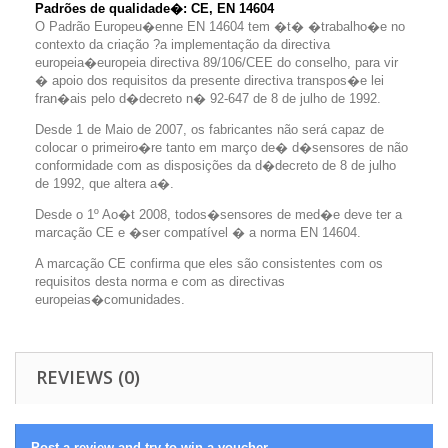
Padrões de qualidade�: CE, EN 14604
O Padrão Europeu�enne EN 14604 tem �t� �trabalho�e no
contexto da criação ?a implementação da directiva
europeia�europeia directiva 89/106/CEE do conselho, para vir
� apoio dos requisitos da presente directiva transpos�e lei
fran�ais pelo d�decreto n� 92-647 de 8 de julho de 1992.
Desde 1 de Maio de 2007, os fabricantes não será capaz de
colocar o primeiro�re tanto em março de� d�sensores de não
conformidade com as disposições da d�decreto de 8 de julho
de 1992, que altera a�.
Desde o 1º Ao�t 2008, todos�sensores de med�e deve ter a
marcação CE e �ser compatível � a norma EN 14604.
A marcação CE confirma que eles são consistentes com os
requisitos desta norma e com as directivas
europeias�comunidades.
REVIEWS (0)
Post a review and try to win a voucher.