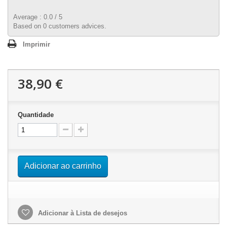
Average :
0.0
/
5
Based on
0
customers advices.
Imprimir
38,90 €
Quantidade
Adicionar ao carrinho
Adicionar à Lista de desejos