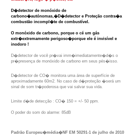
D�detector de monóxido de
carbono�autónomas,�
D�detector e Proteção contra�
a
combustão incompl�te de combustível.
O monóxido de carbono, porque o c
é um gás
extr�extremamente perigoso�porque ele é invisível e
inodoro !
D�detector de você pr�vai imm�imediatamente�d�s o
pr�presença de monóxido de carbono em seus pés�isso.
D�detector de CO� monitora uma área de superfície de
aproximadamente 60m2. No caso de d�proteção �será um
sinal de som tr�poderosa que vai salvar sua vida.
Limite d�de detecção : CO� 150 = +/- 50 ppm.
O poder do som do alarme: 85dB
Padrão Europeu�média�NF EM 50291-1 de julho de 2010