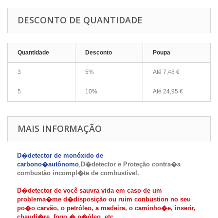
DESCONTO DE QUANTIDADE
Quantidade
Desconto
Poupa
3
5%
Até
7,48 €
5
10%
Até
24,95 €
MAIS INFORMAÇÃO
D�detector de monóxido de
carbono�autônomo
,
D�detector e Proteção contra�
a
combustão incompl�te de combustível.
D�detector de você sauvra vida em caso de um
problema�me d�disposição ou ruim conbustion no seu
po�o carvão, o petróleo, a madeira, o caminho�e, inserir,
chaudi�re, fogo � p�óleo, etc