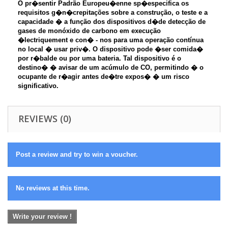
O pr�sentir Padrão Europeu�enne sp�especifica os
requisitos g�n�crepitações sobre a construção, o teste e a
capacidade � a função dos dispositivos d�de detecção de
gases de monóxido de carbono em execução
�lectriquement e con� - nos para uma operação contínua
no local � usar priv�. O dispositivo pode �ser comida�
por r�balde ou por uma bateria. Tal dispositivo é o
destino� � avisar de um acúmulo de CO, permitindo � o
ocupante de r�agir antes de�tre expos� � um risco
significativo.
REVIEWS (0)
Post a review and try to win a voucher.
No reviews at this time.
Write your review !