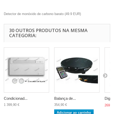
Detector de monóxido de carbono barato
(
49.9
EUR
)
30 OUTROS PRODUTOS NA MESMA
CATEGORIA:
Condicionad...
Balança de...
Digita
1 399,90 €
354,90 €
269,9
Adicionar ao carrinho