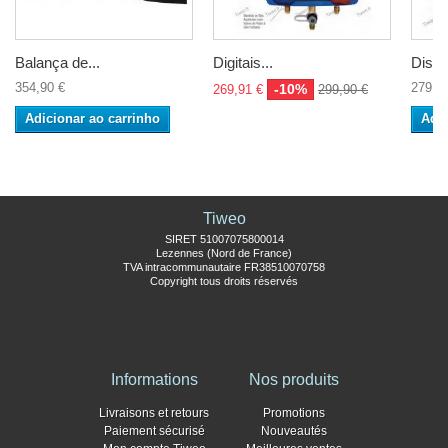
Balança de...
Digitais...
Distri
354,90 €
279,0
-10%
269,91 €
299,90 €
Adicionar ao carrinho
Adic
Tiweo
SIRET 51007075800014
Lezennes (Nord de France)
TVA intracommunautaire FR38510070758
Copyright tous droits réservés
Informations
Nos produits
Livraisons et retours
Promotions
Paiement sécurisé
Nouveautés