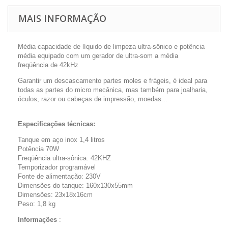
MAIS INFORMAÇÃO
Média capacidade de líquido de limpeza ultra-sônico e potência
média equipado com um gerador de ultra-som a média
freqüência de 42kHz
Garantir um descascamento partes moles e frágeis, é ideal para
todas as partes do micro mecânica, mas também para joalharia,
óculos, razor ou cabeças de impressão, moedas...
Especificações técnicas:
Tanque em aço inox 1,4 litros
Potência 70W
Freqüência ultra-sônica: 42KHZ
Temporizador programável
Fonte de alimentação: 230V
Dimensões do tanque: 160x130x55mm
Dimensões: 23x18x16cm
Peso: 1,8 kg
Informações
: