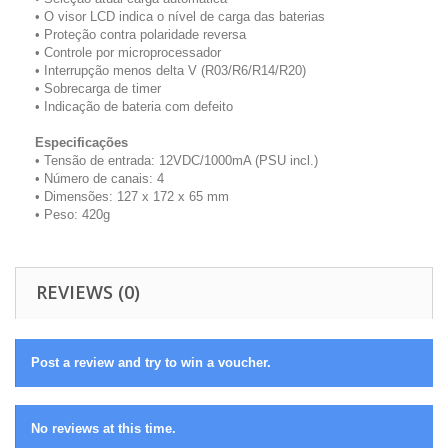
• O visor LCD indica o nível de carga das baterias
• Proteção contra polaridade reversa
• Controle por microprocessador
• Interrupção menos delta V (R03/R6/R14/R20)
• Sobrecarga de timer
• Indicação de bateria com defeito
Especificações
• Tensão de entrada: 12VDC/1000mA (PSU incl.)
• Número de canais: 4
• Dimensões: 127 x 172 x 65 mm
• Peso: 420g
REVIEWS (0)
Post a review and try to win a voucher.
No reviews at this time.