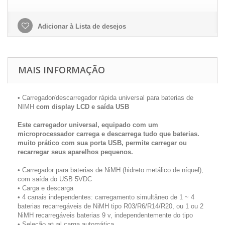
Adicionar à Lista de desejos
MAIS INFORMAÇÃO
• Carregador/descarregador rápida universal para baterias de
NIMH
com display LCD e saída USB
Este carregador universal, equipado com um
microprocessador carrega e descarrega tudo que baterias.
muito prático com sua porta USB, permite carregar ou
recarregar seus aparelhos pequenos.
• Carregador para baterias de NiMH (hidreto metálico de níquel),
com saída do USB 5VDC
• Carga e descarga
• 4 canais independentes: carregamento simultâneo de 1 ~ 4
baterias recarregáveis de NiMH tipo R03/R6/R14/R20, ou 1 ou 2
NiMH recarregáveis baterias 9 v, independentemente do tipo
• Seleção atual carga automática