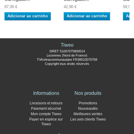
87,00 €
42,90 €
59,90 
Adicionar ao carrinho
Adicionar ao carrinho
Adic
Tiweo
SIRET 51007075800014
Lezennes (Nord de France)
TVA intracommunautaire FR38510070758
Copyright tous droits réservés
Informations
Nos produits
Livraisons et retours
Promotions
Paiement sécurisé
Nouveautés
Mon compte Tiweo
Meilleures ventes
Payer en espèce sur
Les avis clients Tiweo
Tiweo