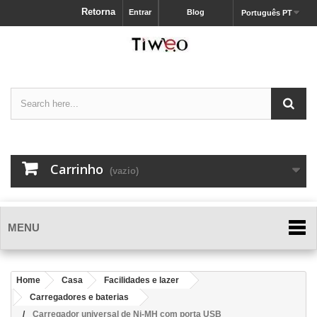
Retorna
Entrar
Blog
Português PT
Carrinho
(vazio)
MENU
Home
Casa
Facilidades e lazer
Carregadores e baterias
Carregador universal de Ni-MH com porta USB