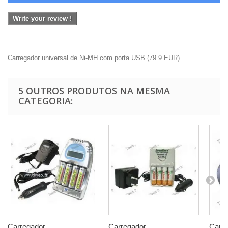
Write your review !
Carregador universal de Ni-MH com porta USB
(
79.9
EUR
)
5 OUTROS PRODUTOS NA MESMA
CATEGORIA:
Carregador...
Carregador...
Carre