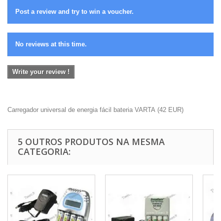
Post a review and try to win a voucher.
No reviews at this time.
Write your review !
Carregador universal de energia fácil bateria VARTA
(
42
EUR
)
5 OUTROS PRODUTOS NA MESMA
CATEGORIA: