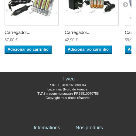
Carregador...
Carregador...
Carre
87,00 €
42,90 €
59,90 
Adicionar ao carrinho
Adicionar ao carrinho
Adic
Tiweo
SIRET 51007075800014
Lezennes (Nord de France)
TVA intracommunautaire FR38510070758
Copyright tous droits réservés
Informations
Nos produits