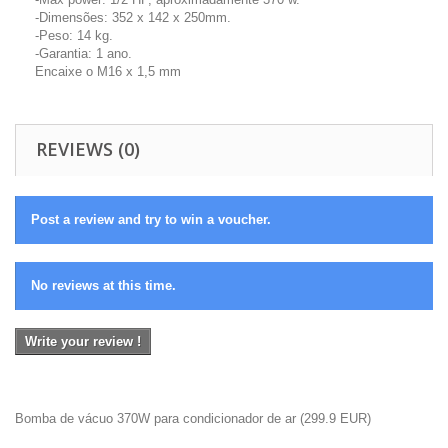
-Dimensões: 352 x 142 x 250mm.
-Peso: 14 kg.
-Garantia: 1 ano.
Encaixe o M16 x 1,5 mm
REVIEWS (0)
Post a review and try to win a voucher.
No reviews at this time.
Write your review !
Bomba de vácuo 370W para condicionador de ar
(
299.9
EUR
)