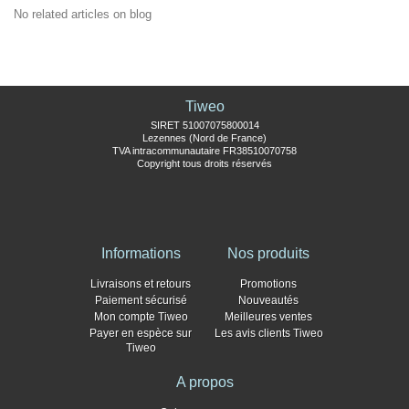
No related articles on blog
Tiweo
SIRET 51007075800014
Lezennes (Nord de France)
TVA intracommunautaire FR38510070758
Copyright tous droits réservés
Informations
Nos produits
Livraisons et retours
Promotions
Paiement sécurisé
Nouveautés
Mon compte Tiweo
Meilleures ventes
Payer en espèce sur
Les avis clients Tiweo
Tiweo
A propos