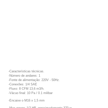
-Características técnicas.
-Número de andares: 1
-Fonte de alimentação: 220V - 50Hz.
-Conexões: 1/4 SAE
-Fluxo: 8 CFM 13,6 m3/h.
-Vácuo final: 10 Pa / 0.1 milibar
-Encaixe o M16 x 1,5 mm
-Max power: 1/2 HP, aproximadamente 370 w.