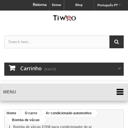
Retorna
Entrar
Blog
Português PT
Carrinho
(vazio)
MENU
Home
O carro
Ar condicionado automotivo
Bomba de vácuo
Bomba de vácuo 370W para condicionador de ar