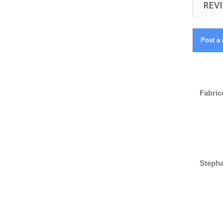
REVI
Post a 
Fabrice
Stepha