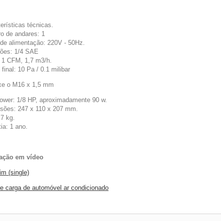
erísticas técnicas.
o de andares: 1
 de alimentação: 220V - 50Hz.
ões: 1/4 SAE
: 1 CFM, 1,7 m3/h.
final: 10 Pa / 0.1 milibar
xe o M16 x 1,5 mm
ower: 1/8 HP, aproximadamente 90 w.
sões: 247 x 110 x 207 mm.
 7 kg.
ia: 1 ano.
ação em vídeo
lim (single)
e carga de automóvel ar condicionado