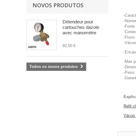
NOVOS PRODUTOS
-Caract
-Númer
Détendeur pour
-Fonte
cartouches dazote
-Conex
avec manomètre
-Fluxo
-Vácuo 
92,50 €
-Encai
-Max p
Todos os novos produtos
-Dimen
-Peso:
-Garant
Explic
Refil c
Vácuo 