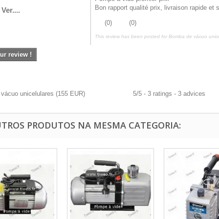
Bon rapport qualité prix, livraison rapide et 
Ver....
(
0
)
(
0
)
This review has been posted for
Bomba de vácuo unice
ur review !
vácuo unicelulares
(
155
EUR
)
5
/
5
-
3
ratings -
3
advices
UTROS PRODUTOS NA MESMA CATEGORIA: