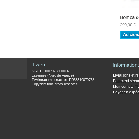
Bomba de
299,90 €
Adicion
Tiweo
Information
SIRET 51007075800014
Livraisons et re
Lezennes (Nord de France)
TVA intracommunautaire FR38510070758
Paiement sécur
Copyright tous droits réservés
Mon compte Ti
Payer en espèc