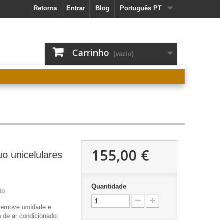
Retorna
Entrar
Blog
Português PT
Carrinho
(vazio)
155,00 €
o unicelulares
Quantidade
to
remove umidade e
 de ar condicionado.