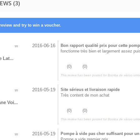
EWS (3)
review and try to win a voucher.
2016-06-16
Bon rapport qualité prix pour cette pomp
5
/
5
fonctionne très bien et largement assez puis
 Lat...
(
0
)
(
0
)
This review has been posted for
Bomba de vácuo unice
2016-05-19
Site sérieus et livraison rapide
5
/
5
Très content de mon achat
ne Voi...
(
0
)
(
0
)
This review has been posted for
Bomba de vácuo unice
2016-05-19
Pompe à vide pas cher suffisant pour un
5
/
5
Pompe a vide premier prix