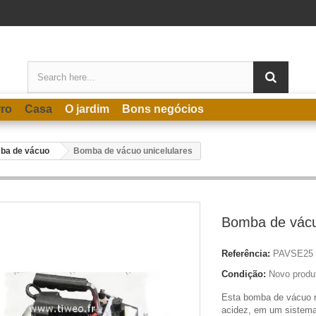
rro
Casa
O jardim
Bons negócios
ba de vácuo
Bomba de vácuo unicelulares
Bomba de vácu
Referência:
PAVSE25
Condição:
Novo produ
Esta bomba de vácuo 
acidez, em um sistema