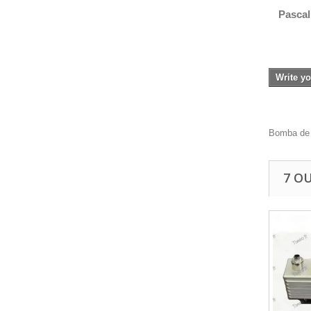
Pascal 
Write yo
Bomba de 
7 O