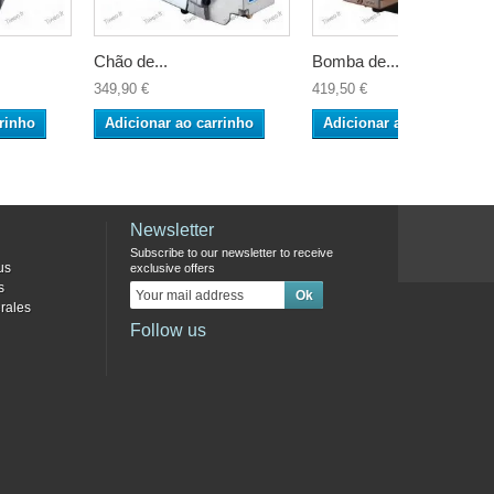
Chão de...
Bomba de...
349,90 €
419,50 €
rinho
Adicionar ao carrinho
Adicionar ao carrinho
Newsletter
Subscribe to our newsletter to receive
us
exclusive offers
s
rales
Follow us