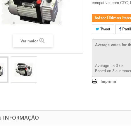
compatível com CFC,
Aviso: Últimos itens
Tweet
Parti
Ver maior
Average votes for t
Average :
5.0
/
5
Based on
3
customer
Imprimir
S INFORMAÇÃO