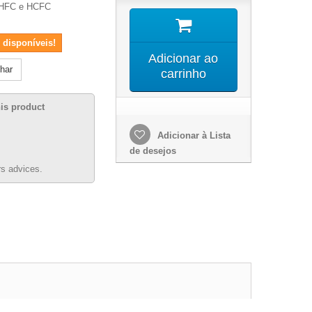
 HFC e HCFC
 disponíveis!
Adicionar ao
lhar
carrinho
his product
Adicionar à Lista
de desejos
s advices.