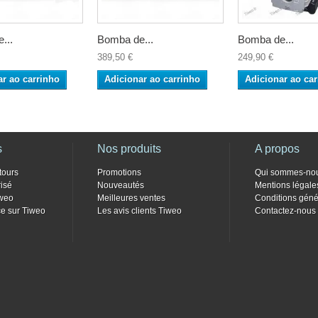
...
Bomba de...
Bomba de...
389,50 €
249,90 €
ar ao carrinho
Adicionar ao carrinho
Adicionar ao car
s
Nos produits
A propos
tours
Promotions
Qui sommes-no
isé
Nouveautés
Mentions légale
weo
Meilleures ventes
Conditions géné
e sur Tiweo
Les avis clients Tiweo
Contactez-nous