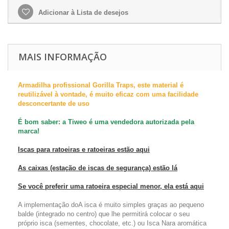
Adicionar à Lista de desejos
MAIS INFORMAÇÃO
Armadilha profissional Gorilla Traps, este material é
reutilizável à vontade, é muito eficaz com uma facilidade
desconcertante de uso
É bom saber: a Tiweo é uma vendedora autorizada pela
marca!
Iscas para ratoeiras e ratoeiras estão aqui
As caixas (estação de iscas de segurança) estão lá
Se você preferir uma ratoeira especial menor, ela está aqui
A implementação do
A isca é muito simples graças ao pequeno
balde (integrado no centro) que lhe permitirá colocar o seu
próprio
isca (sementes, chocolate, etc.) ou
Isca
Nara aromática