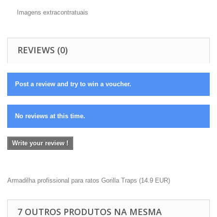
Imagens extracontratuais
REVIEWS (0)
Post a review and try to win a voucher.
No reviews at this time.
Write your review !
Armadilha profissional para ratos Gorilla Traps
(
14.9
EUR
)
7 OUTROS PRODUTOS NA MESMA