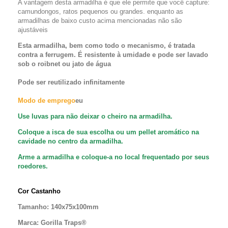
A vantagem desta armadilha
é que ele permite que você capture:
camundongos, ratos pequenos ou grandes. enquanto as
armadilhas de baixo custo acima mencionadas não são
ajustáveis
Esta armadilha, bem como todo o mecanismo, é tratada
contra a ferrugem. É resistente à umidade e pode ser lavado
sob o roibnet ou jato de água
Pode ser reutilizado infinitamente
Modo de emprego
eu
Use luvas para não deixar o cheiro na armadilha.
Coloque a isca de sua escolha ou um pellet aromático na
cavidade no centro da armadilha.
Arme a armadilha e coloque-a no local frequentado por seus
roedores.
Cor Castanho
Tamanho: 140x75x100mm
Marca: Gorilla Traps®