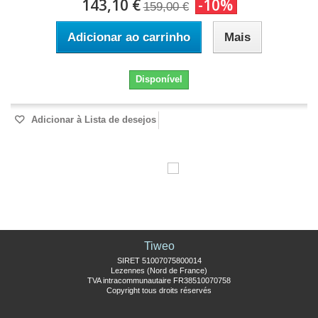
143,10 €
-10%
159,00 €
Adicionar ao carrinho
Mais
Disponível
Adicionar à Lista de desejos
Tiweo
SIRET 51007075800014
Lezennes (Nord de France)
TVA intracommunautaire FR38510070758
Copyright tous droits réservés