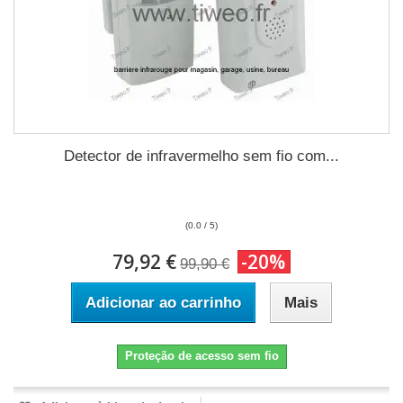
Detector de infravermelho sem fio com...
(0.0 / 5)
79,92 €
-20%
99,90 €
Adicionar ao carrinho
Mais
Proteção de acesso sem fio