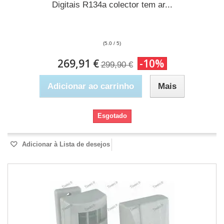
Digitais R134a colector tem ar...
(5.0 / 5)
269,91 €
-10%
299,90 €
Adicionar ao carrinho
Mais
Esgotado
Adicionar à Lista de desejos