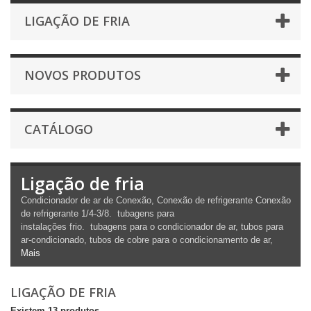
LIGAÇÃO DE FRIA
NOVOS PRODUTOS
CATÁLOGO
Ligação de fria
Condicionador de ar de Conexão,
Conexão de refrigerante
Conexão
de refrigerante
1/4-3/8.
tubagens
para
instalações
frio.
tubagens
para o condicionador de ar, tubos para
ar-condicionado, tubos de cobre para o condicionamento de ar,
Mais
LIGAÇÃO DE FRIA
Existem 13 produtos.