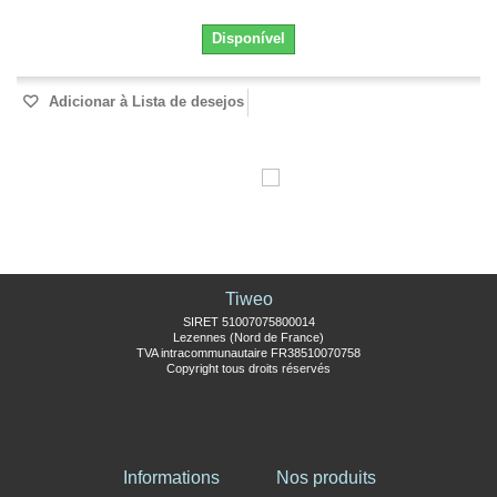
Disponível
Adicionar à Lista de desejos
Tiweo
SIRET 51007075800014
Lezennes (Nord de France)
TVA intracommunautaire FR38510070758
Copyright tous droits réservés
Informations
Nos produits