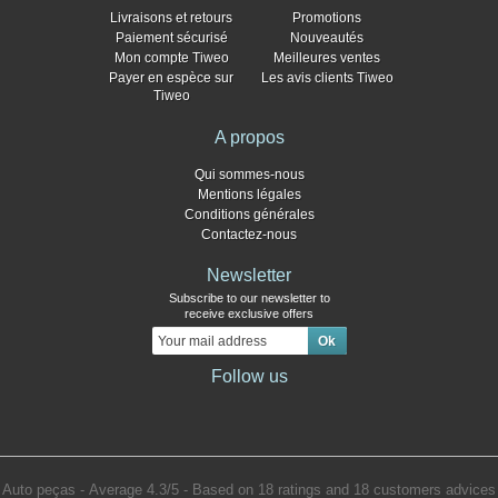
Livraisons et retours
Promotions
Paiement sécurisé
Nouveautés
Mon compte Tiweo
Meilleures ventes
Payer en espèce sur
Les avis clients Tiweo
Tiweo
A propos
Qui sommes-nous
Mentions légales
Conditions générales
Contactez-nous
Newsletter
Subscribe to our newsletter to
receive exclusive offers
Follow us
Auto peças
- Average
4.3
/
5
- Based on
18
ratings and
18
customers advices