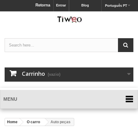
Retorna
Entrar
Blog
Português PT
Carrinho
(vazio)
MENU
Home
O carro
Auto peças