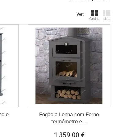
Ver:
Grelha
Lista
no e
Fogão a Lenha com Forno
termômetro e...
1 359,00 €