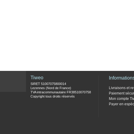
Tiweo
Information
SIRET 51007075800014
Livraisons et re
Lezennes (Nord de France)
TVA intracommunautaire FR38510070758
Paiement sécur
Copyright tous droits réservés
Mon compte Ti
Payer en espèc