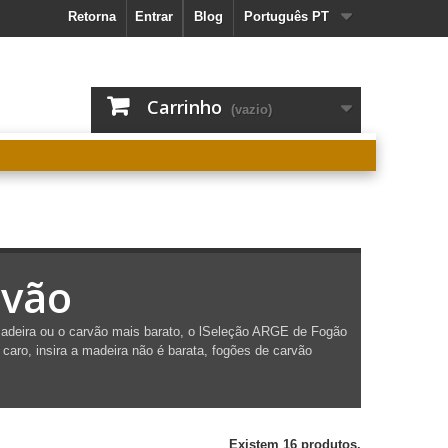
Retorna
Entrar
Blog
Português PT
Carrinho
(vazio)
rvão
madeira ou o carvão mais barato, o l
Seleção ARGE de
Fogão
 caro, insira a madeira não é barata, fogões de carvão
Existem 16 produtos.