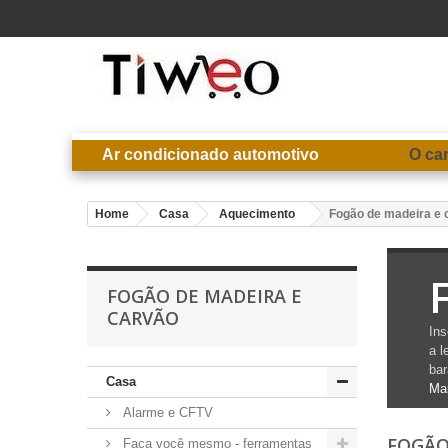
Ar condicionado automotivo
O ca
Home
Casa
Aquecimento
Fogão de madeira e 
FOGÃO DE MADEIRA E
CARVÃO
Ins
a l
bar
Casa
Ma
Alarme e CFTV
FOGÃO
Faça você mesmo - ferramentas