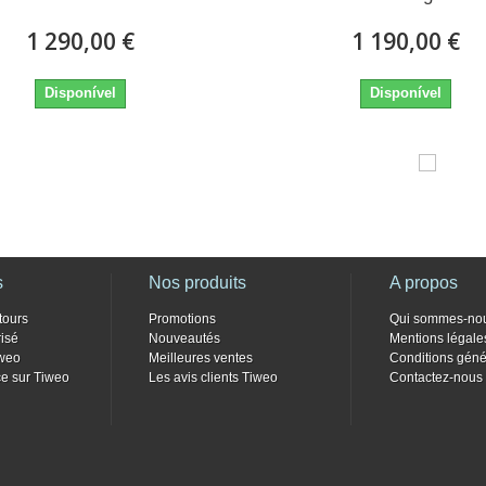
1 290,00 €
1 190,00 €
Disponível
Disponível
s
Nos produits
A propos
tours
Promotions
Qui sommes-no
isé
Nouveautés
Mentions légale
weo
Meilleures ventes
Conditions géné
e sur Tiweo
Les avis clients Tiweo
Contactez-nous