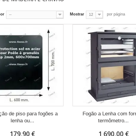
por
Mostrar
por página
--
12
ção de piso para fogões a
Fogão a Lenha com for
lenha ou...
termômetro...
179,90 €
1 690,00 €