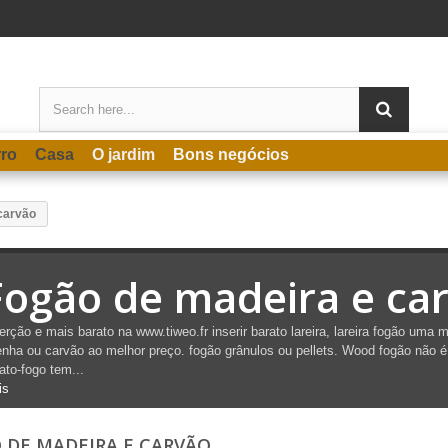
rro
Casa
O jardim
Bons negócios
carvão
Fogão de madeira e ca
erção e mais barato na www.tiweo.fr inserir barato lareira, lareira fogão uma 
enha
ou carvão ao melhor preço. fogão
grânulos ou pellets. Wood fogão não é
ato-fogo tem...
is
 DE MADEIRA E CARVÃO