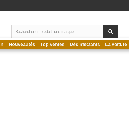
sh
Nouveautés
Top ventes
Désinfectants
La voiture