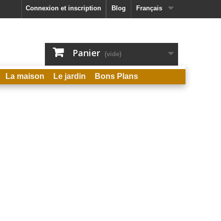
Connexion et inscription
Blog
Français
Panier
(vide)
La maison
Le jardin
Bons Plans