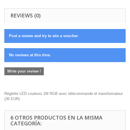
REVIEWS (0)
Post a review and try to win a voucher.
No reviews at this time.
Write your review !
Réglette LED couleurs 1M RGB avec télécommande et transformateur
(
36
EUR
)
6 OTROS PRODUCTOS EN LA MISMA
CATEGORÍA: