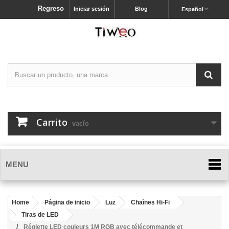
Regreso
Iniciar sesión
Blog
Español
Carrito
vacío
MENU
Home
Página de inicio
Luz
Chaînes Hi-Fi
Tiras de LED
Réglette LED couleurs 1M RGB avec télécommande et