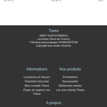
58,00 €
39,90 €
36,00 
Tiweo
SIRET 51007075800014
Lezennes (Nord de France)
TVA intracommunautaire FR38510070758
Copyright tous droits réservés
Informations
Nos produits
Livraisons et retours
Promotions
Paiement sécurisé
Nouveautés
Mon compte Tiweo
Meilleures ventes
Payer en espèce sur
Les avis clients Tiweo
Tiweo
A propos