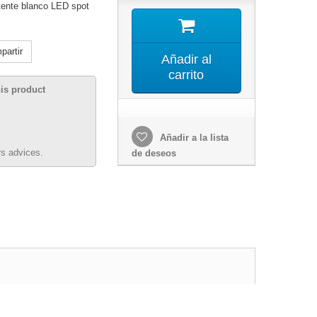
tente blanco LED spot
artir
Añadir al
carrito
his product
Añadir a la lista
s advices.
de deseos