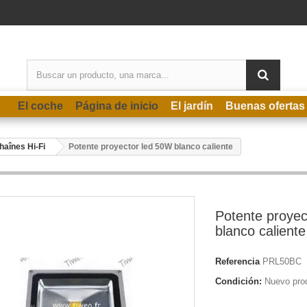
El coche
Página de inicio
El jardín
Buenas ofertas
haînes Hi-Fi
Potente proyector led 50W blanco caliente
Potente proyec
blanco caliente
Referencia
PRL50BC
Condición:
Nuevo pro