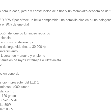
o para la casa, jardín y construcción de sitios y un reemplazo económico de t
ED 50W Spot ofrece un brillo comparable una bombilla clásica o una halóge
a el 90% de energía!
acción del cuerpo luminoso reducido
ficiencia
ido consumo de energía
io de larga vida (hasta 30.000 h)
antenimiento
: Liberan de mercurio y el plomo
 emisión de rayos infrarrojos o Ultravioleta
to
pción general:
ición: proyector del LED 1
luminoso: 4000 lumen
blanco frío
: 120 grados
e: 85-265V AC
ia: 50W
dad: IP65