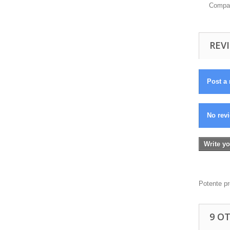
Compat
REVI
Post a 
No revi
Write yo
Potente pr
9 O