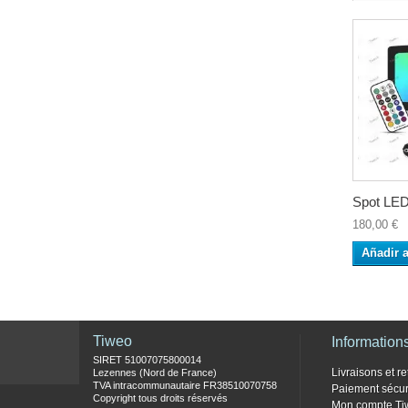
Spot LED
180,00 €
Añadir a
Tiweo
Information
SIRET 51007075800014
Livraisons et re
Lezennes (Nord de France)
TVA intracommunautaire FR38510070758
Paiement sécur
Copyright tous droits réservés
Mon compte Ti