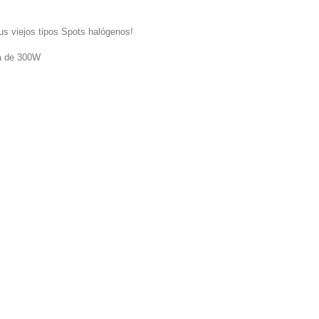
us viejos tipos Spots halógenos!
na de 300W