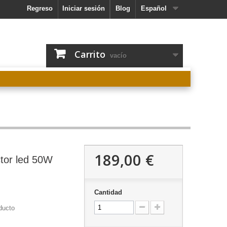
Regreso
Iniciar sesión
Blog
Español
Carrito
vacío
189,00 €
tor led 50W
Cantidad
ducto