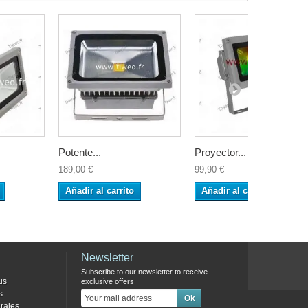
Potente...
Proyector...
189,00 €
99,90 €
Añadir al carrito
Añadir al carrito
Newsletter
Subscribe to our newsletter to receive
us
exclusive offers
s
rales