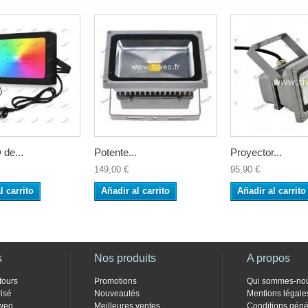
 de...
Potente...
Proyector...
149,00 €
95,90 €
l carrito
Añadir al carrito
Añadir al carrito
s
Nos produits
A propos
tours
Promotions
Qui sommes-no
isé
Nouveautés
Mentions légale
weo
Meilleures ventes
Conditions géné