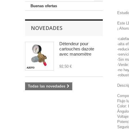
Buenas ofertas
Estudi
Este L
NOVEDADES
¡ Ahorr
-calef
Détendeur pour
-alta e
cartouches dazote
-reduc
avec manomètre
-servic
-Sin m
-Verde
92,50 €
-no hay
-robus
Descri
Todas las novedades
Compos
Flujo 
Color: 
Ángulo
Voltaj
Potenc
Seguri