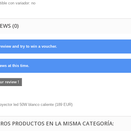
ible con variador: no
EWS (0)
review and try to win a voucher.
ews at this time.
ur review !
oyector led 50W blanco caliente
(
189
EUR
)
TROS PRODUCTOS EN LA MISMA CATEGORÍA: