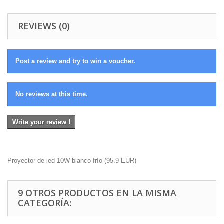
REVIEWS (0)
Post a review and try to win a voucher.
No reviews at this time.
Write your review !
Proyector de led 10W blanco frío
(
95.9
EUR
)
9 OTROS PRODUCTOS EN LA MISMA
CATEGORÍA: