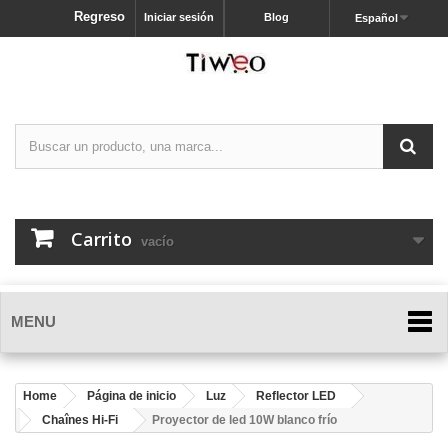
Regreso
Iniciar sesión
Blog
Español
Carrito
vacío
MENU
Home
Página de inicio
Luz
Reflector LED
Chaînes Hi-Fi
Proyector de led 10W blanco frío