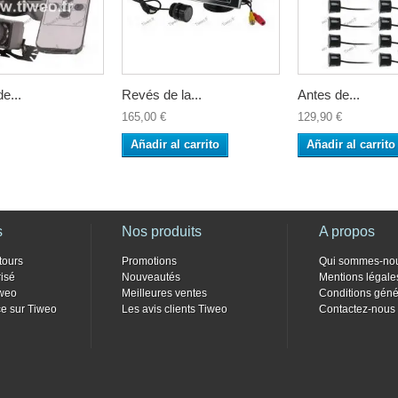
e...
Revés de la...
Antes de...
165,00 €
129,90 €
Añadir al carrito
Añadir al carrito
s
Nos produits
A propos
tours
Promotions
Qui sommes-no
isé
Nouveautés
Mentions légale
weo
Meilleures ventes
Conditions géné
e sur Tiweo
Les avis clients Tiweo
Contactez-nous