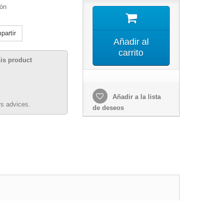
ión
artir
Añadir al
carrito
his product
Añadir a la lista
s advices.
de deseos