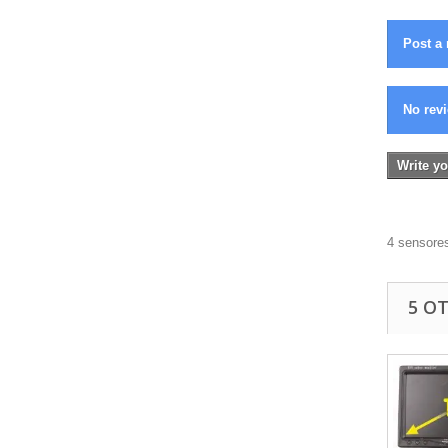
Post a 
No revi
Write yo
4 sensores
5 O