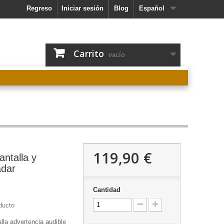
Regreso
Iniciar sesión
Blog
Español
Carrito
vacío
119,90 €
antalla y
adar
Cantidad
ducto
lla advertencia audible