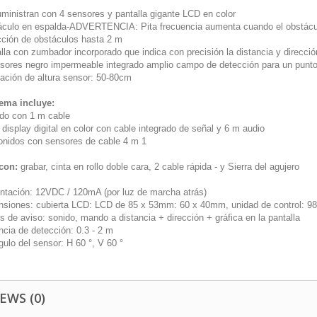
uministran con 4 sensores y pantalla gigante LCD en color
áculo en espalda-ADVERTENCIA: Pita frecuencia aumenta cuando el obstácu
cción de obstáculos hasta 2 m
lla con zumbador incorporado que indica con precisión la distancia y direcci
nsores negro impermeable integrado amplio campo de detección para un punto
lación de altura sensor: 50-80cm
tema incluye:
do con 1 m cable
display digital en color con cable integrado de señal y 6 m audio
sonidos con sensores de cable 4 m 1
con:
grabar, cinta en rollo doble cara, 2 cable rápida - y Sierra del agujero
entación: 12VDC / 120mA (por luz de marcha atrás)
nsiones: cubierta LCD: LCD de 85 x 53mm: 60 x 40mm, unidad de control: 98
 de aviso: sonido, mando a distancia + dirección + gráfica en la pantalla
ncia de detección: 0.3 - 2 m
gulo del sensor: H 60 °, V 60 °
EWS (0)