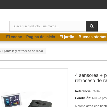
El coche
Página de inicio
El jardín
Buenas ofertas
 + pantalla y retroceso de radar
4 sensores + p
retroceso de r
Referencia
RAD4
Condición:
Nuevo pro
Marcha atrás con panta