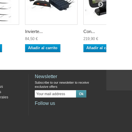
Invierte...
Con...
84,50 €
219,90 €
Añadir al carrito
Añadir al carrito
Newsletter
Subscribe to our newsletter to receive
us
exclusive offers
s
rales
Follow us