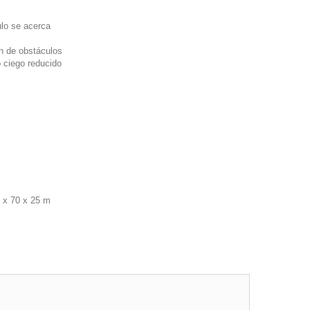
lo se acerca
ón de obstáculos
 ciego reducido
 x 70 x 25 m