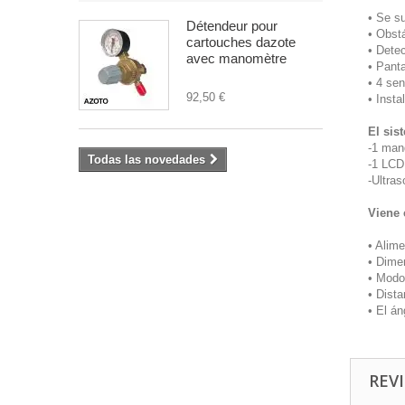
• Se s
Détendeur pour
• Obst
cartouches dazote
• Dete
avec manomètre
• Panta
• 4 se
92,50 €
• Insta
El sis
-1 man
Todas las novedades
-1 LCD 
-Ultra
Viene 
• Alim
• Dime
• Modos
• Dista
• El án
REVI