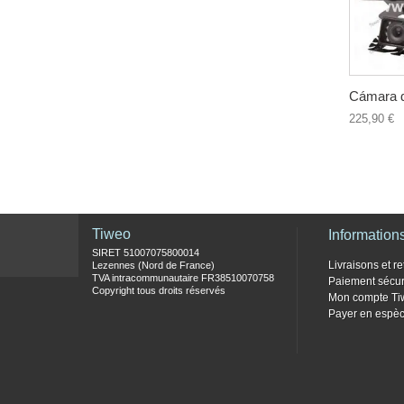
Cámara d
225,90 €
Tiweo
Information
SIRET 51007075800014
Livraisons et re
Lezennes (Nord de France)
TVA intracommunautaire FR38510070758
Paiement sécur
Copyright tous droits réservés
Mon compte Ti
Payer en espèc