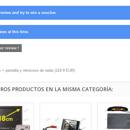
review and try to win a voucher.
ews at this time.
ur review !
 + pantalla y retroceso de radar
(
119.9
EUR
)
TROS PRODUCTOS EN LA MISMA CATEGORÍA: