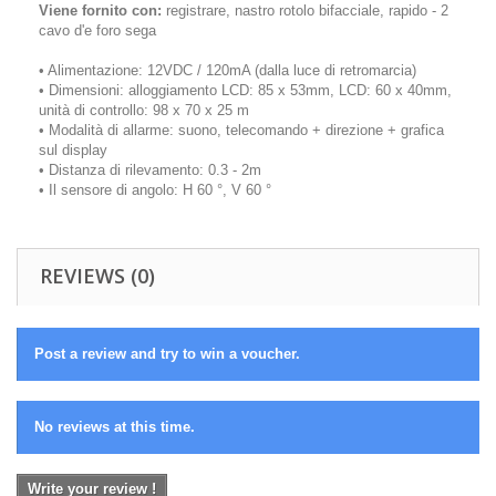
Viene fornito con:
registrare, nastro rotolo bifacciale, rapido - 2
cavo d'e foro sega
• Alimentazione: 12VDC / 120mA (dalla luce di retromarcia)
• Dimensioni: alloggiamento LCD: 85 x 53mm, LCD: 60 x 40mm,
unità di controllo: 98 x 70 x 25 m
• Modalità di allarme: suono, telecomando + direzione + grafica
sul display
• Distanza di rilevamento: 0.3 - 2m
• Il sensore di angolo: H 60 °, V 60 °
REVIEWS (0)
Post a review and try to win a voucher.
No reviews at this time.
Write your review !