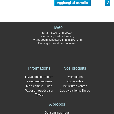
Aggiungi al carrello
Aggi
Tiweo
SIRET 51007075800014
Lezennes (Nord de France)
TVA intracommunautaire FR38510070758
Copyright tous droits réservés
Informations
Nos produits
Livraisons et retours
Promotions
Paiement sécurisé
Nouveautés
Mon compte Tiweo
Meilleures ventes
Payer en espèce sur
Les avis clients Tiweo
Tiweo
A propos
Qui sommes-nous