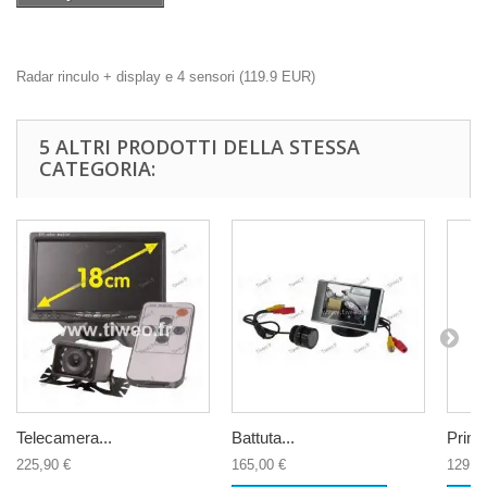
Radar rinculo + display e 4 sensori
(
119.9
EUR
)
5 ALTRI PRODOTTI DELLA STESSA
CATEGORIA:
Telecamera...
Battuta...
Prima
225,90 €
165,00 €
129,9