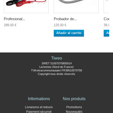
Profesional...
Probador de...
Coche
289,00 €
120,00 €
39,90 
Añadir al carrito
Añad
Tiweo
SIRET 51007075800014
Lezennes (Nord de France)
TVA intracommunautaire FR38510070758
Copyright tous droits réservés
Informations
Nos produits
Livraisons et retours
Promotions
Paiement sécurisé
Nouveautés