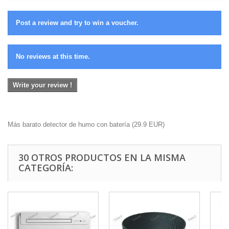
Post a review and try to win a voucher.
No reviews at this time.
Write your review !
Más barato detector de humo con batería
(
29.9
EUR
)
30 OTROS PRODUCTOS EN LA MISMA
CATEGORÍA: