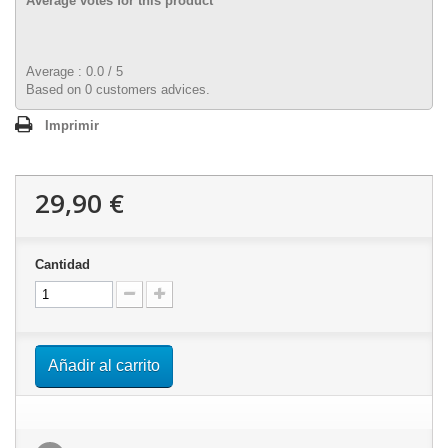
Average votes for this product
Average :
0.0
/
5
Based on
0
customers advices.
Imprimir
29,90 €
Cantidad
Añadir al carrito