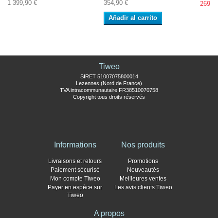
1 399,90 €
354,90 €
269,9
Añadir al carrito
Tiweo
SIRET 51007075800014
Lezennes (Nord de France)
TVA intracommunautaire FR38510070758
Copyright tous droits réservés
Informations
Nos produits
Livraisons et retours
Promotions
Paiement sécurisé
Nouveautés
Mon compte Tiweo
Meilleures ventes
Payer en espèce sur
Les avis clients Tiweo
Tiweo
A propos