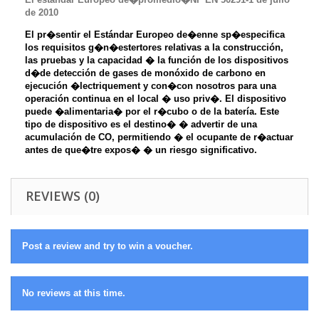
de 2010
El pr�sentir el Estándar Europeo de�enne sp�especifica
los requisitos g�n�estertores relativas a la construcción,
las pruebas y la capacidad � la función de los dispositivos
d�de detección de gases de monóxido de carbono en
ejecución �lectriquement y con�con nosotros para una
operación continua en el local � uso priv�. El dispositivo
puede �alimentaria� por el r�cubo o de la batería. Este
tipo de dispositivo es el destino� � advertir de una
acumulación de CO, permitiendo � el ocupante de r�actuar
antes de que�tre expos� � un riesgo significativo.
REVIEWS (0)
Post a review and try to win a voucher.
No reviews at this time.