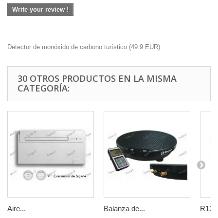
Write your review !
Detector de monóxido de carbono turístico
(
49.9
EUR
)
30 OTROS PRODUCTOS EN LA MISMA
CATEGORÍA:
Aire...
Balanza de...
R134a