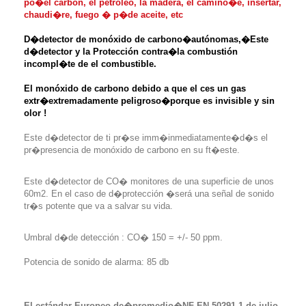
po�el carbón, el petróleo, la madera, el camino�e, insertar,
chaudi�re, fuego � p�de aceite, etc
D�detector de monóxido de carbono�autónomas,�
Este
d�detector y la Protección contra�
la combustión
incompl�te de el combustible.
El monóxido de carbono debido a que el c
es un gas
extr�extremadamente peligroso�porque es invisible y sin
olor !
Este d�detector de ti pr�se imm�inmediatamente�d�s el
pr�presencia de monóxido de carbono en su ft�este.
Este d�detector de CO� monitores de una superficie de unos
60m2. En el caso de d�protección �será una señal de sonido
tr�s potente que va a salvar su vida.
Umbral d�de detección : CO� 150 = +/- 50 ppm.
Potencia de sonido de alarma: 85 db
El estándar Europeo de�promedio�NF EN 50291-1 de julio