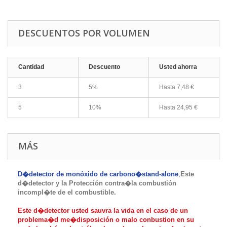
DESCUENTOS POR VOLUMEN
Cantidad
Descuento
Usted ahorra
3
5%
Hasta
7,48 €
5
10%
Hasta
24,95 €
MÁS
D�detector de monóxido de carbono�stand-alone
,
Este
d�detector y la Protección contra�
la combustión
incompl�te de el combustible.
Este d�detector usted sauvra la vida en el caso de un
problema�d me�disposición o malo conbustion en su