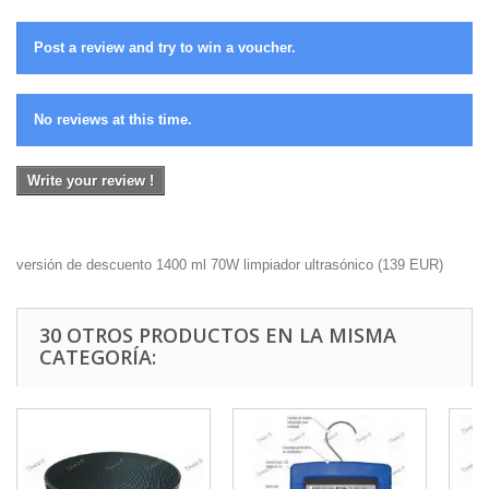
Post a review and try to win a voucher.
No reviews at this time.
Write your review !
versión de descuento 1400 ml 70W limpiador ultrasónico
(
139
EUR
)
30 OTROS PRODUCTOS EN LA MISMA
CATEGORÍA: