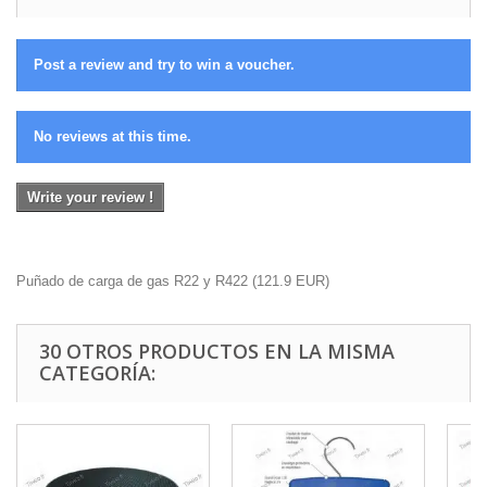
Post a review and try to win a voucher.
No reviews at this time.
Write your review !
Puñado de carga de gas R22 y R422
(
121.9
EUR
)
30 OTROS PRODUCTOS EN LA MISMA
CATEGORÍA: