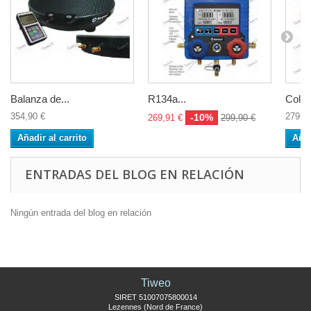
Balanza de...
R134a...
Colec
354,90 €
279,0
-10%
269,91 €
299,90 €
Añadir al carrito
Añad
ENTRADAS DEL BLOG EN RELACIÓN
Ningún entrada del blog en relación
Tiweo
SIRET 51007075800014
Lezennes (Nord de France)