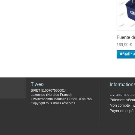
Fuente de
169,90 €
Añadir a
Tiweo
Information
SIRET 51007075800014
Livraisons et re
Lezennes (Nord de France)
TVA intracommunautaire FR38510070758
Paiement sécur
Copyright tous droits réservés
Mon compte Ti
Payer en espèc