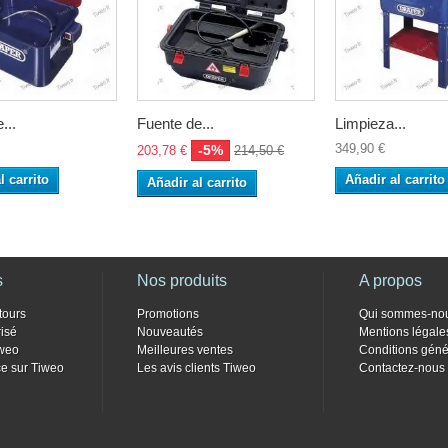
...
Fuente de...
Limpieza...
349,90 €
-5%
203,78 €
214,50 €
l carrito
Añadir al carrito
Añadir al carrito
s
Nos produits
A propos
tours
Promotions
Qui sommes-no
isé
Nouveautés
Mentions légale
weo
Meilleures ventes
Conditions géné
e sur Tiweo
Les avis clients Tiweo
Contactez-nous