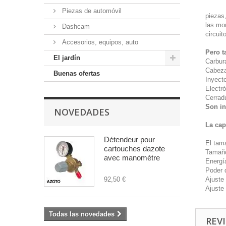
Piezas de automóvil
piezas,
las mo
Dashcam
circui
Accesorios, equipos, auto
Pero t
El jardín
Carbur
Cabeza
Buenas ofertas
Inyecto
Electró
Cerradu
Son in
NOVEDADES
La cap
Détendeur pour
El tam
cartouches dazote
Tamaño
avec manomètre
Energí
Poder 
92,50 €
Ajuste 
Ajuste 
Todas las novedades
REVI