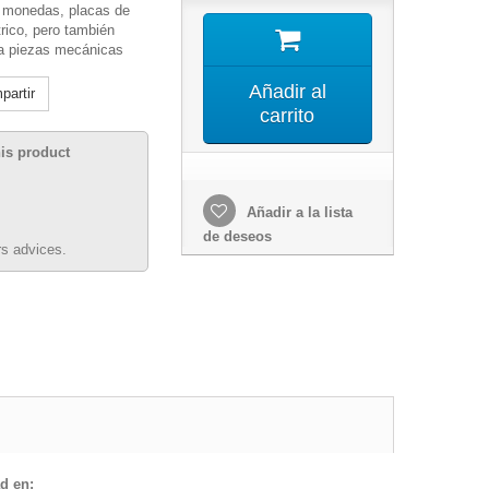
, monedas, placas de
trico, pero también
a piezas mecánicas
Añadir al
artir
carrito
his product
Añadir a la lista
de deseos
s advices.
d en: