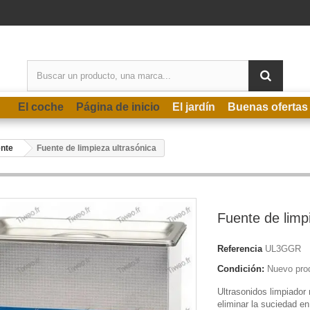
El coche
Página de inicio
El jardín
Buenas ofertas
ente
Fuente de limpieza ultrasónica
Fuente de limp
Referencia
UL3GGR
Condición:
Nuevo pro
Ultrasonidos limpiador
eliminar la suciedad en