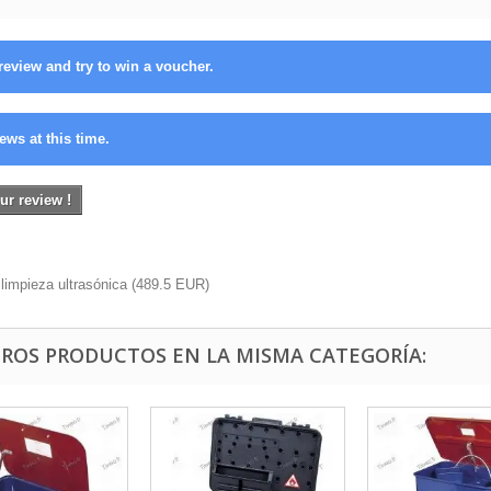
review and try to win a voucher.
ews at this time.
ur review !
limpieza ultrasónica
(
489.5
EUR
)
TROS PRODUCTOS EN LA MISMA CATEGORÍA: