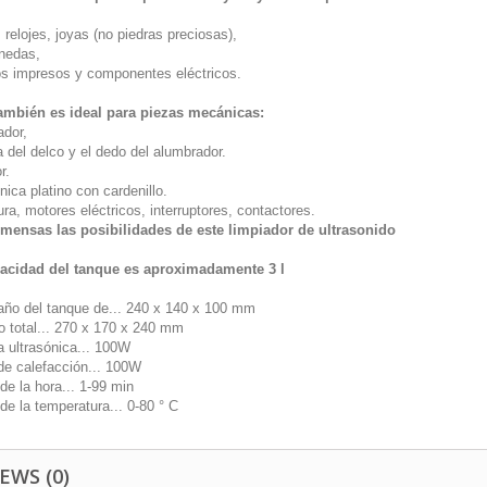
 relojes, joyas (no piedras preciosas),
nedas,
tos impresos y componentes eléctricos.
ambién es ideal para piezas mecánicas:
ador,
 del delco y el dedo del alumbrador.
r.
nica platino con cardenillo.
ra, motores eléctricos, interruptores, contactores.
mensas las posibilidades de este limpiador de ultrasonido
acidad del tanque es aproximadamente 3 l
año del tanque de... 240 x 140 x 100 mm
 total... 270 x 170 x 240 mm
a ultrasónica... 100W
de calefacción... 100W
de la hora... 1-99 min
de la temperatura... 0-80 ° C
EWS (0)