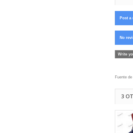
Post a 
No revi
Write yo
Fuente de 
3 O