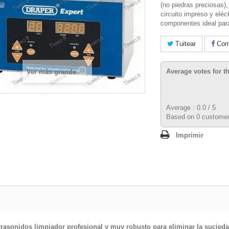
(no piedras preciosas)
circuito impreso y eléc
componentes ideal par
Tuitear
Comp
Average votes for t
Ver más grande
Average :
0.0
/
5
Based on
0
customer
Imprimir
trasonidos limpiador profesional y muy robusto para eliminar la sucieda