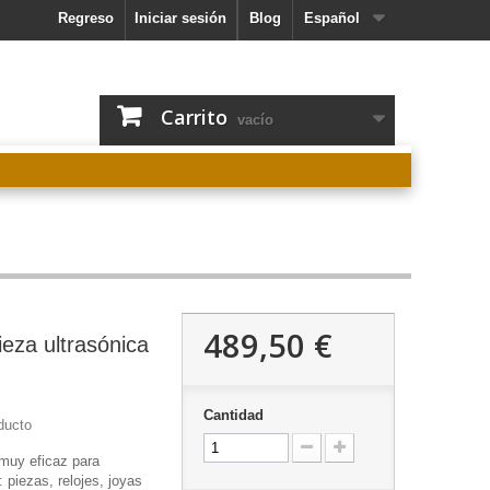
Regreso
Iniciar sesión
Blog
Español
Carrito
vacío
489,50 €
ieza ultrasónica
Cantidad
ducto
 muy eficaz para
: piezas, relojes, joyas