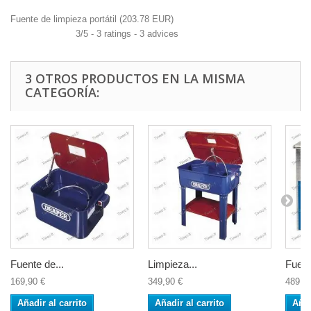
Fuente de limpieza portátil
(
203.78
EUR
)
3
/
5
-
3
ratings -
3
advices
3 OTROS PRODUCTOS EN LA MISMA
CATEGORÍA:
Fuente de...
Limpieza...
Fuent
169,90 €
349,90 €
489,5
Añadir al carrito
Añadir al carrito
Añad