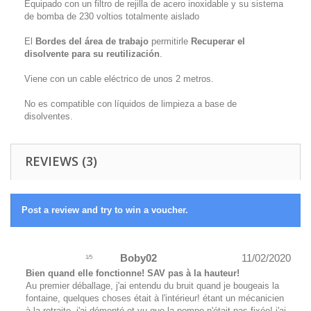
Equipado con un filtro de rejilla de acero inoxidable y su sistema
de bomba de 230 voltios totalmente aislado
El
Bordes del área de trabajo
permitirle
Recuperar el
disolvente para su reutilización
.
Viene con un cable eléctrico de unos 2 metros.
No es compatible con líquidos de limpieza a base de
disolventes.
REVIEWS (3)
Post a review and try to win a voucher.
Boby02
11/02/2020
1
/
5
Bien quand elle fonctionne! SAV pas à la hauteur!
Au premier déballage, j'ai entendu du bruit quand je bougeais la
fontaine, quelques choses était à l'intérieur! étant un mécanicien
à la retraite, j'ai démonté et vu que la pompe n'était pas fixée! j'ai