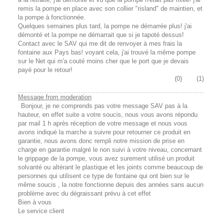
remis la pompe en place avec son collier "risland" de maintien, et
la pompe à fonctionnée.
Quelques semaines plus tard, la pompe ne démarrée plus! j'ai
démonté et la pompe ne démarrait que si je tapoté dessus!
Contact avec le SAV qui me dit de renvoyer à mes frais la
fontaine aux Pays bas! voyant cela, j'ai trouvé la même pompe
sur le Net qui m'a couté moins cher que le port que je devais
payé pour le retour!
(
0
)
(
1
)
Message from moderation
Bonjour, je ne comprends pas votre message SAV pas à la
hauteur, en effet suite a votre soucis, nous vous avons répondu
par mail 1 h après réception de votre message et nous vous
avons indiqué la marche a suivre pour retourner ce produit en
garantie, nous avons donc rempli notre mission de prise en
charge en garantie malgré le non suivi à votre niveau, concernant
le grippage de la pompe, vous avez surement utilisé un produit
solvanté ou altérant le plastique et les joints comme beaucoup de
personnes qui utilisent ce type de fontaine qui ont bien sur le
même soucis , la notre fonctionne depuis des années sans aucun
problème avec du dégraissant prévu à cet effet
Bien à vous
Le service client