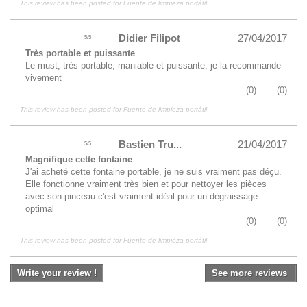
This review has been posted for
Fuente de limpieza portátil
Didier Filipot
27/04/2017
5
/
5
Très portable et puissante
Le must, très portable, maniable et puissante, je la recommande
vivement
(
0
)
(
0
)
This review has been posted for
Fuente de limpieza portátil
Bastien Tru...
21/04/2017
5
/
5
Magnifique cette fontaine
J'ai acheté cette fontaine portable, je ne suis vraiment pas déçu.
Elle fonctionne vraiment très bien et pour nettoyer les pièces
avec son pinceau c'est vraiment idéal pour un dégraissage
optimal
(
0
)
(
0
)
This review has been posted for
Fuente de limpieza portátil
Write your review !
See more reviews