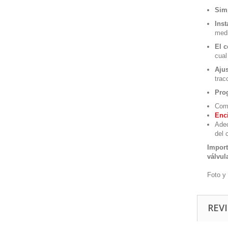
Simp
Inst
medi
El c
cual
Ajus
trac
Pro
Comp
Enci
Adec
del 
Import
válvul
Foto y
REVI