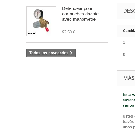
Détendeur pour
DES
cartouches dazote
avec manomètre
Cantid
92,50 €
3
Todas las novedades
5
MÁS
Esta v
ausenc
varios
Usted 
través
unos p