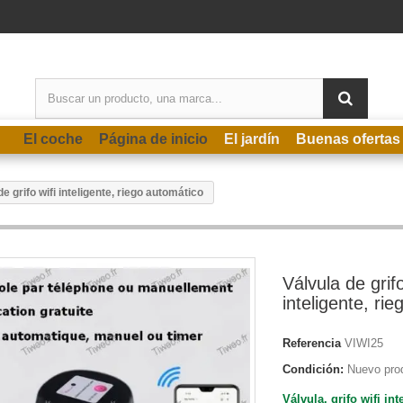
El coche
Página de inicio
El jardín
Buenas ofertas
de grifo wifi inteligente, riego automático
Válvula de grifo
inteligente, ri
Referencia
VIWI25
Condición:
Nuevo pro
Válvula, grifo wifi int