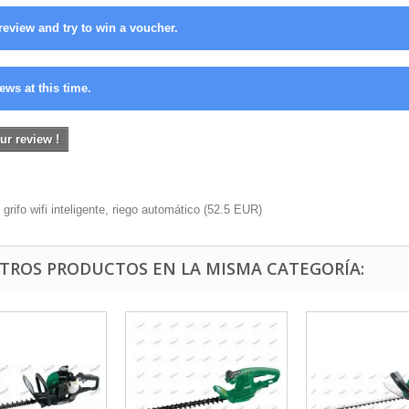
review and try to win a voucher.
ews at this time.
ur review !
grifo wifi inteligente, riego automático
(
52.5
EUR
)
OTROS PRODUCTOS EN LA MISMA CATEGORÍA: