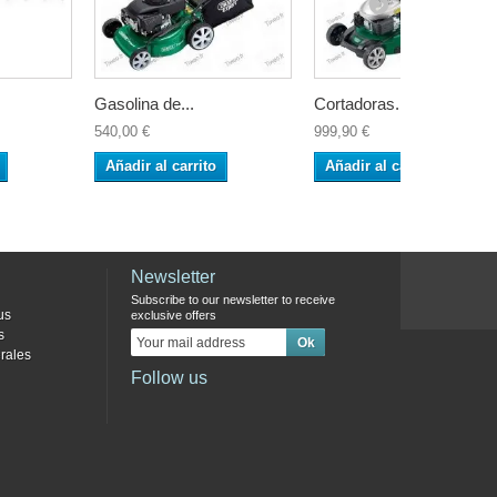
Gasolina de...
Cortadoras...
540,00 €
999,90 €
Añadir al carrito
Añadir al carrito
Newsletter
Subscribe to our newsletter to receive
us
exclusive offers
s
rales
Follow us