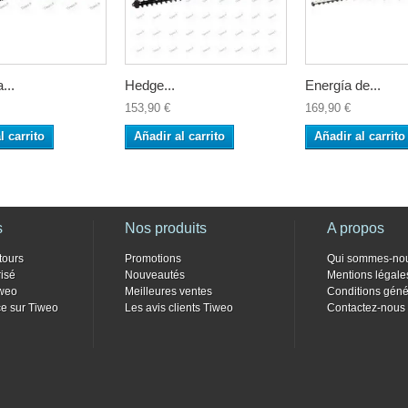
...
Hedge...
Energía de...
153,90 €
169,90 €
l carrito
Añadir al carrito
Añadir al carrito
s
Nos produits
A propos
tours
Promotions
Qui sommes-no
isé
Nouveautés
Mentions légale
weo
Meilleures ventes
Conditions géné
e sur Tiweo
Les avis clients Tiweo
Contactez-nous