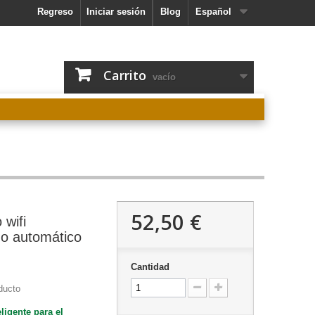
Regreso
Iniciar sesión
Blog
Español
Carrito
vacío
52,50 €
 wifi
ego automático
Cantidad
ducto
eligente para el