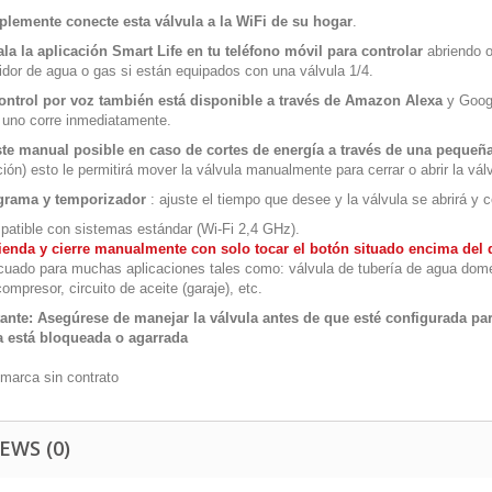
lemente conecte esta válvula a la WiFi de su hogar
.
ala la aplicación Smart Life en tu teléfono móvil para controlar
abriendo o 
dor de agua o gas si están equipados con una válvula 1/4.
ontrol por voz también está disponible a través de Amazon Alexa
y Googl
 uno corre inmediatamente.
te manual posible en caso de cortes de energía a través de una pequeña
ción) esto le permitirá mover la válvula manualmente para cerrar o abrir la vál
grama y temporizador
: ajuste el tiempo que desee y la válvula se abrirá y
atible con sistemas estándar (Wi-Fi 2,4 GHz).
enda y cierre manualmente con solo tocar el botón situado encima del di
uado para muchas aplicaciones tales como: válvula de tubería de agua domést
compresor, circuito de aceite (garaje), etc.
ante: Asegúrese de manejar la válvula antes de que esté configurada para
a está bloqueada o agarrada
 marca sin contrato
EWS (0)