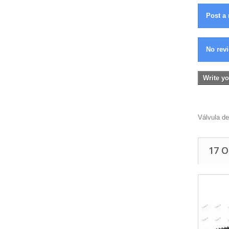
Post a 
No revi
Write yo
Válvula de 
17 