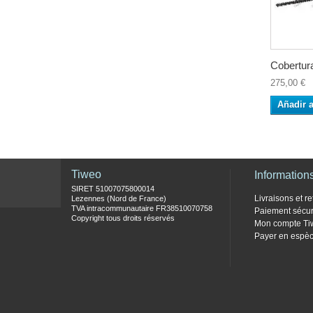
Cobertura
275,00 €
Añadir a
Tiweo
Information
SIRET 51007075800014
Livraisons et re
Lezennes (Nord de France)
TVA intracommunautaire FR38510070758
Paiement sécur
Copyright tous droits réservés
Mon compte Ti
Payer en espèc