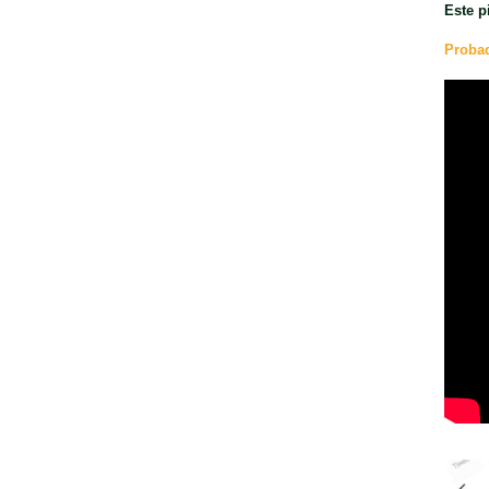
Este p
Probad