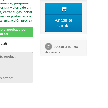
utomático, programar
ertura y cierre de un
 cerrar el gas, cortar
usencia prolongada o
Añadir al
r una acción precisa
carrito
ado y aprobado por
otros!
artir
Añadir a la lista
de deseos
his product
s advices.