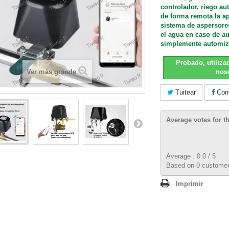
controlador, riego a
de forma remota la ap
sistema de aspersores,
el agua en caso de a
simplemente automiza
Probado, utiliz
Ver más grande
nos
Tuitear
Comp
Average votes for t
Average :
0.0
/
5
Based on
0
customer
Imprimir