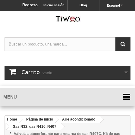
Regreso
Iniciar sesión
Blog
Español
Carrito
vacío
MENU
Home
Página de inicio
Aire acondicionado
Gas R32, gas R410, R407
Válvula autoperforante para recarga de gas R407C, Kit de gas