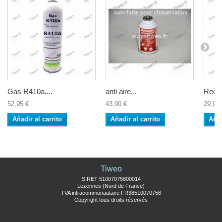
Gas R410a,...
anti aire...
Recar
52,95 €
43,00 €
29,90 
Añadir al carrito
Añadir al carrito
Añad
Tiweo
SIRET 51007075800014
Lezennes (Nord de France)
TVA intracommunautaire FR38510070758
Copyright tous droits réservés