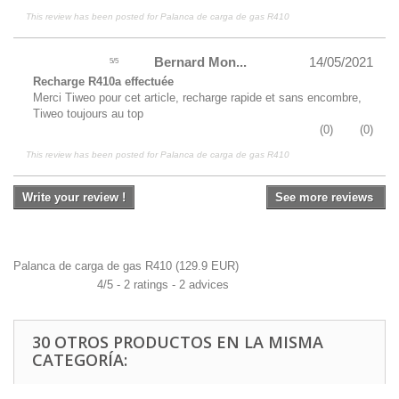
This review has been posted for
Palanca de carga de gas R410
Bernard Mon...
14/05/2021
5
/
5
Recharge R410a effectuée
Merci Tiweo pour cet article, recharge rapide et sans encombre,
Tiweo toujours au top
(
0
)
(
0
)
This review has been posted for
Palanca de carga de gas R410
Write your review !
See more reviews
Palanca de carga de gas R410
(
129.9
EUR
)
4
/
5
-
2
ratings -
2
advices
30 OTROS PRODUCTOS EN LA MISMA
CATEGORÍA: