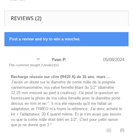
REVIEWS (2)
Post a review and try to win a voucher.
Yvan P.
05/08/2024
3
/
5
This customer bought 2 product(s).
Recharge réussie sur clim (R410 A) de 16 ans. mais ...
J'avais un doute sur le diamètre de sortie mâle de la poignée
vanne/manomètre, ma valve femelle étant du 1/2" (diamètre
12,25 mm mesuré au pied à coulisse). J'ai posé la question en
fournissant la photo de ma valve femelle avec le diamètre porté
dessus en mm et en ". Il m'a été répondu qu'il me fallait un
adaptateur, et TIWEO m'a fourni la référence. J'ai donc acheté le
kit + l'adaptateur, 20 € quand même. Et je n'en avais pas besoin
vu que la sortie mâle était bien en 1/2". C'est pour çette raison
que je ne donne que 3 *
(
1
)
(
0
)