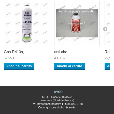
Gas R410a,...
anti aire...
Recar
52,95 €
43,00 €
29,90 
Añadir al carrito
Añadir al carrito
Añad
Tiweo
SIRET 51007075800014
Lezennes (Nord de France)
TVA intracommunautaire FR38510070758
Copyright tous droits réservés