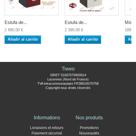
Estufa de...
Estufa de...
Módul
2 890,00 €
2 390,00 €
189,9
Añadir al carrito
Añadir al carrito
Añad
Tiweo
SIRET 51007075800014
Lezennes (Nord de France)
TVA intracommunautaire FR38510070758
Copyright tous droits réservés
Informations
Nos produits
Livraisons et retours
Promotions
Paiement sécurisé
Nouveautés