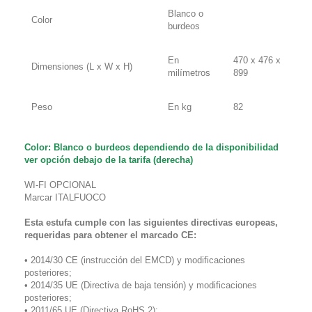
Blanco o
Color
burdeos
En
470 x 476 x
Dimensiones (L x W x H)
milímetros
899
Peso
En kg
82
Color: Blanco o burdeos dependiendo de la disponibilidad
ver opción debajo de la tarifa (derecha)
WI-FI OPCIONAL
Marcar
ITALFUOCO
Esta estufa cumple con las siguientes directivas europeas,
requeridas para obtener el marcado CE:
• 2014/30 CE (instrucción del EMCD) y modificaciones
posteriores;
• 2014/35 UE (Directiva de baja tensión) y modificaciones
posteriores;
• 2011/65 UE (Directiva RoHS 2);