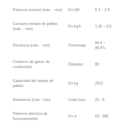
Potencia nominal (máx. - min)
En kW
6.3 – 2.9
Consumo horario de pellets
En kg/h
1,45 – 0,6
(máx. - min)
94,4 –
Eficiencia (máx. - min)
Porcentaje
89,5%
Conducto de gases de
Diámetro
80
combustión
Capacidad del tanque de
En kg
2013
pellets
Autonomía (max - min)
Cada hora
22 - 9
Potencia eléctrica de
En w
63 - 300
funcionamiento