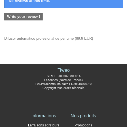
No reviews at this time.
Write your review !
Difusor automático profesional de perfume
(
89.9
EUR
)
Tiweo
SIRET 51007075800014
Lezennes (Nord de France)
TVA intracommunautaire FR38510070758
Copyright tous droits réservés
Informations
Nos produits
Livraisons et retours
Promotions