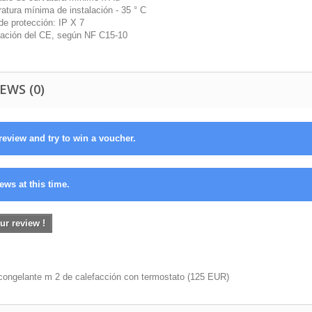
atura mínima de instalación - 35 ° C
de protección: IP X 7
icación del CE, según NF C15-10
EWS (0)
review and try to win a voucher.
ews at this time.
ur review !
congelante m 2 de calefacción con termostato
(
125
EUR
)