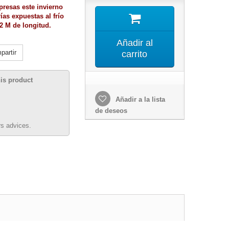
rpresas este invierno
ías expuestas al frío
) 2 M de longitud.
Añadir al
artir
carrito
his product
Añadir a la lista
de deseos
s advices.