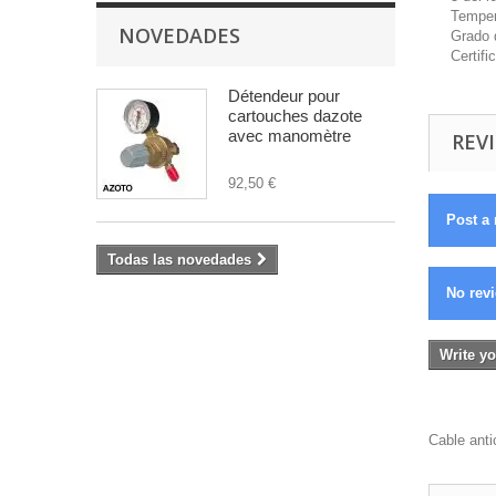
Temper
NOVEDADES
Grado 
Certif
Détendeur pour
cartouches dazote
avec manomètre
REVI
92,50 €
Post a 
Todas las novedades
No revi
Write yo
Cable anti