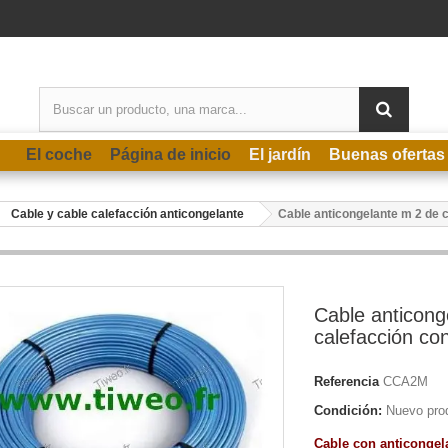
El coche
Página de inicio
El jardín
Buenas ofertas
Cable y cable calefacción anticongelante
Cable anticongelante m 2 de 
Cable anticong
calefacción co
Referencia
CCA2M
Condición:
Nuevo pro
Cable con anticongel