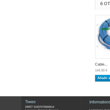
6 O
Cable...
144,00 €
Añadir a
Tiweo
Information
SIRET 51007075800014