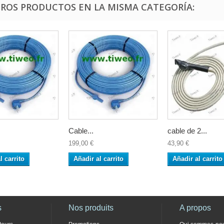
TROS PRODUCTOS EN LA MISMA CATEGORÍA:
Cable...
cable de 2...
199,00 €
43,90 €
l carrito
Añadir al carrito
Añadir al carrito
s
Nos produits
A propos