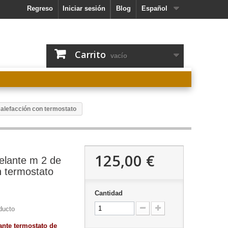
Regreso
Iniciar sesión
Blog
Español
Carrito
vacío
calefacción con termostato
125,00 €
elante m 2 de
n termostato
Cantidad
ducto
ante termostato de