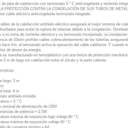
de pipa de calefacción con termostato 5 ° C anticongelante y teniendo integ
LA PROTECCIÓN CONTRA LA CONGELACIÓN DE SUS TUBOS DE METAL 
os cable eléctrico anticongelante termostato integrado
ables de la calefacción antihielo eléctrico asegurará el mejor sistema de cale
iseñados para evitar la ruptura de tuberías debido a la congelación. Diseñado
 a su toma de corriente eléctrica y su termostato incorporado, su instalación 
encia de 10w/m prohíbe cables sobrecalentamiento de las tuberías asegurando
hace frío, el termostato activa la operación del cable calefactor. Y cuando e
tos de ahorro de energía.
le es manufacturado en termoplástico con una trenza de protección mecánica y
e 2 m de largo sin calefacción entre el zócalo y la parte caliente.
rísticas:
e largo: 2 m
2 m
d total: 4 m
ato antihielo incluida
atura + 5 ° C
n nominal de alimentación de 230V
lerancias de potencia +-2.5W
atura máxima de exposición bajo voltaje 60 ° C
atura máxima de exposición voltaje 60 ° C
radio de curvatura mínimo x Ad