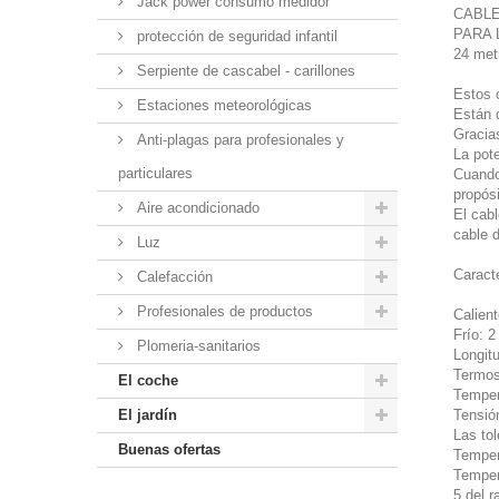
Jack power consumo medidor
CABLE 
PARA 
protección de seguridad infantil
24 metr
Serpiente de cascabel - carillones
Estos c
Estaciones meteorológicas
Están d
Gracias
Anti-plagas para profesionales y
La pot
particulares
Cuando 
propósi
Aire acondicionado
El cab
cable d
Luz
Caracte
Calefacción
Profesionales de productos
Calient
Frío: 
Plomeria-sanitarios
Longitu
Termost
El coche
Temper
El jardín
Tensió
Las to
Buenas ofertas
Temper
Temper
5 del 