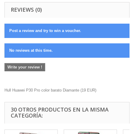
REVIEWS (0)
Post a review and try to win a voucher.
No reviews at this time.
Write your review !
Hull Huawei P30 Pro color barato Diamante
(
19
EUR
)
30 OTROS PRODUCTOS EN LA MISMA
CATEGORÍA: