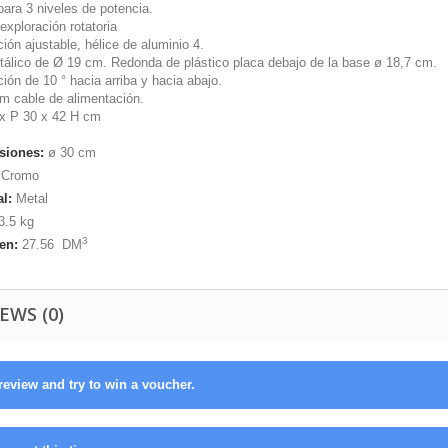
para 3 niveles de potencia.
exploración rotatoria
ción ajustable, hélice de aluminio 4.
tálico de Ø 19 cm. Redonda de plástico placa debajo de la base ø 18,7 cm.
ción de 10 ° hacia arriba y hacia abajo.
 m cable de alimentación.
 x P 30 x 42 H cm
siones:
ø 30 cm
Cromo
al:
Metal
3.5
kg
3
en:
27.56
DM
EWS (0)
review and try to win a voucher.