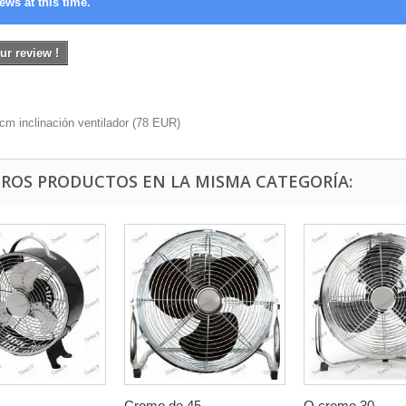
ews at this time.
ur review !
m inclinación ventilador
(
78
EUR
)
TROS PRODUCTOS EN LA MISMA CATEGORÍA:
Cromo de 45...
O cromo 30...