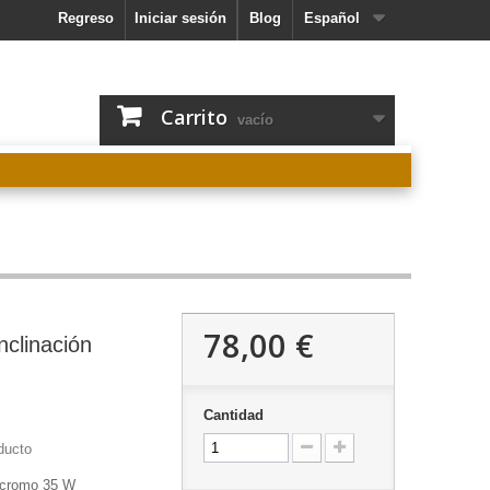
Regreso
Iniciar sesión
Blog
Español
Carrito
vacío
78,00 €
clinación
Cantidad
ducto
r cromo 35 W