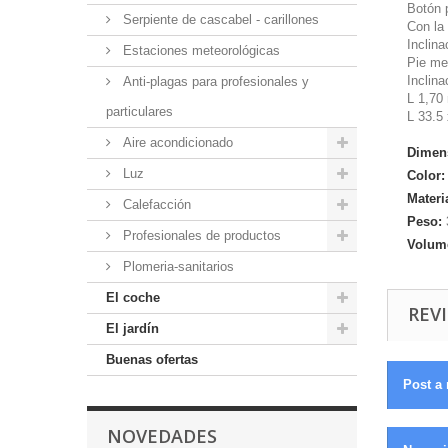
Botón 
Serpiente de cascabel - carillones
Con la 
Inclina
Estaciones meteorológicas
Pie me
Inclina
Anti-plagas para profesionales y
L 1,70
particulares
L 33.5
Aire acondicionado
Dimen
Luz
Color:
Materi
Calefacción
Peso:
Profesionales de productos
Volum
Plomeria-sanitarios
El coche
REVI
El jardín
Buenas ofertas
Post a 
NOVEDADES