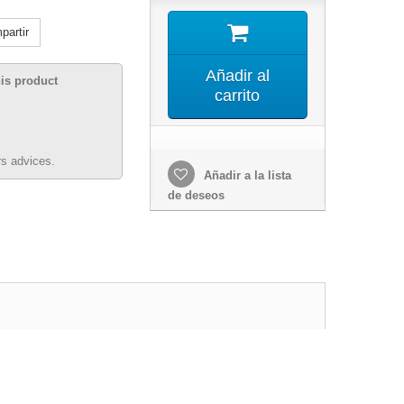
artir
Añadir al
his product
carrito
s advices.
Añadir a la lista
de deseos