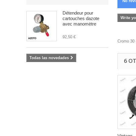
No revi
Détendeur pour
Write yo
cartouches dazote
avec manomètre
92,50 €
Cromo 30 c
Todas las novedades
6 O
Vintage...