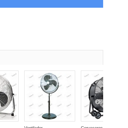
Ventilador...
Cerveceros...