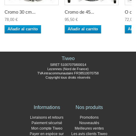
Cromo 30 cm...
Cromo de 45...
O cro
78,00 €
95,50 €
72,00 
Añadir al carrito
Añadir al carrito
Añad
Tiweo
SIRET 51007075800014
Lezennes (Nord de France)
TVA intracommunautaire FR38510070758
Copyright tous droits réservés
Informations
Nos produits
Livraisons et retours
Promotions
Paiement sécurisé
Nouveautés
Mon compte Tiweo
Meilleures ventes
Payer en espèce sur
Les avis clients Tiweo