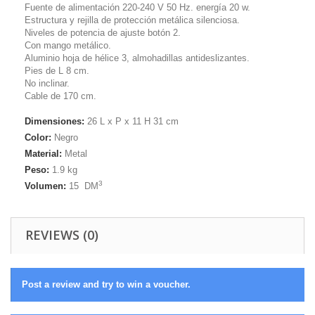
Fuente de alimentación 220-240 V 50 Hz. energía 20 w.
Estructura y rejilla de protección metálica silenciosa.
Niveles de potencia de ajuste botón 2.
Con mango metálico.
Aluminio hoja de hélice 3, almohadillas antideslizantes.
Pies de L 8 cm.
No inclinar.
Cable de 170 cm.
Dimensiones:
26 L x P x 11 H 31 cm
Color:
Negro
Material:
Metal
Peso:
1.9
kg
3
Volumen:
15
DM
REVIEWS (0)
Post a review and try to win a voucher.