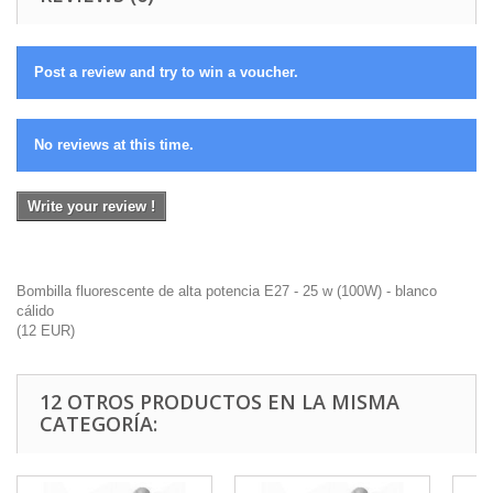
Post a review and try to win a voucher.
No reviews at this time.
Write your review !
Bombilla fluorescente de alta potencia E27 - 25 w (100W) - blanco
cálido
(
12
EUR
)
12 OTROS PRODUCTOS EN LA MISMA
CATEGORÍA: