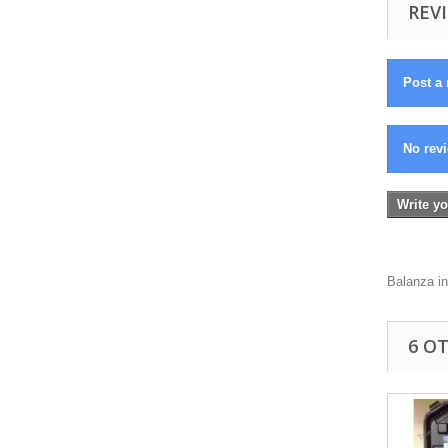
REVI
Post a 
No revi
Write yo
Balanza in
6 O