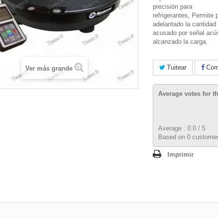
precisión para
refrigerantes,
Permite
p
adelantado la cantidad d
acusado por señal acú
alcanzado la carga.
Tuitear
Comp
Ver más grande
Average votes for t
Average :
0.0
/
5
Based on
0
customer
Imprimir