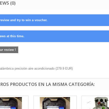
EWS (0)
review and try to win a voucher.
ews at this time.
ur review !
alámbrica precisión aire acondicionado
(
279.9
EUR
)
TROS PRODUCTOS EN LA MISMA CATEGORÍA: