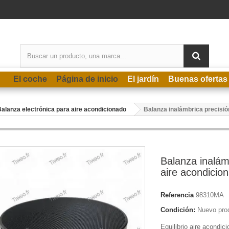
El coche
Página de inicio
El jardín
Buenas ofertas
alanza electrónica para aire acondicionado
Balanza inalámbrica precisió
Balanza inalám
aire acondicio
Referencia
98310MA
Condición:
Nuevo pro
Equilibrio aire acondic