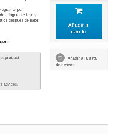
rogramar por
e refrigerante fuile y
stica después de haber
Añadir al
carrito
artir
his product
Añadir a la lista
de deseos
s advices.