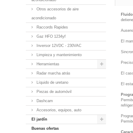
Otros accesorios de aire
Fluido
acondicionado
detien
Raccords Rapides
Ausenc
Gaz HFO 1234yf
El man
Inversor 12VDC - 230VAC
Sincron
Limpieza y mantenimiento
Precis
Herramientas
Radar marcha atrás
El caso
Líquido de uretano
El est
Piezas de automóvil
Progr
Permite
Dashcam
refrige
Accesorios, equipos, auto
Progra
El jardín
Permite
Buenas ofertas
Caract