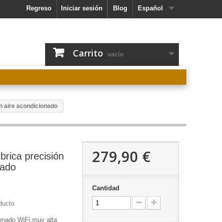
Regreso
Iniciar sesión
Blog
Español
Carrito
vacío
n aire acondicionado
279,90 €
brica precisión
nado
Cantidad
ducto
ionado WiFi muy alta