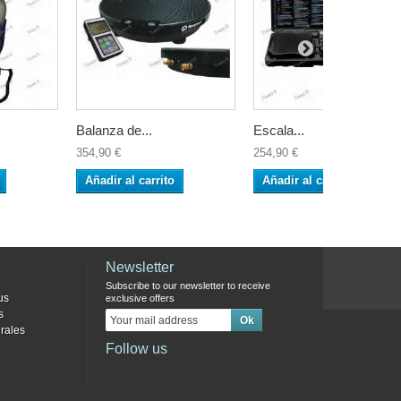
Balanza de...
Escala...
354,90 €
254,90 €
Añadir al carrito
Añadir al carrito
Newsletter
Subscribe to our newsletter to receive
us
exclusive offers
s
rales
Follow us