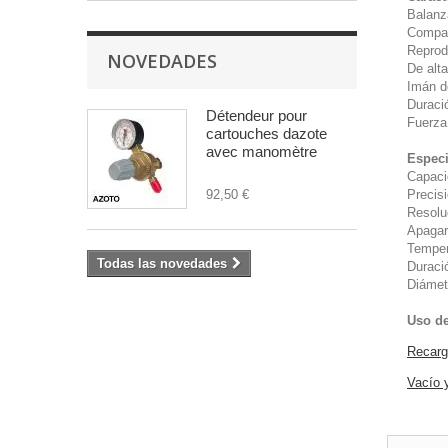
Balanz
Compar
Reprod
NOVEDADES
De alta
Imán de
Duraci
Détendeur pour
Fuerza 
cartouches dazote
avec manomètre
Especi
Capaci
92,50 €
Precis
Resolu
Apagar
Temper
Todas las novedades
Duraci
Diámet
Uso de
Recarga
Vacío 