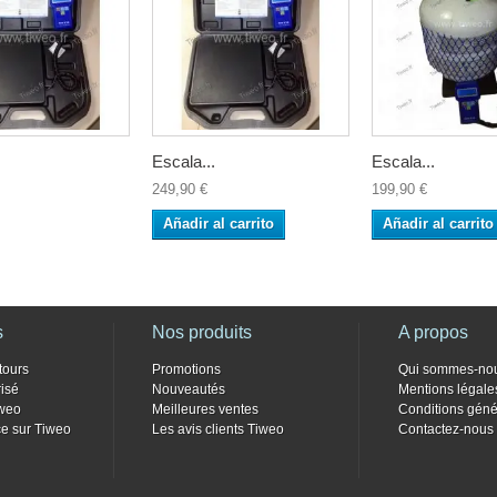
Escala...
Escala...
249,90 €
199,90 €
Añadir al carrito
Añadir al carrito
s
Nos produits
A propos
tours
Promotions
Qui sommes-no
isé
Nouveautés
Mentions légale
weo
Meilleures ventes
Conditions géné
e sur Tiweo
Les avis clients Tiweo
Contactez-nous