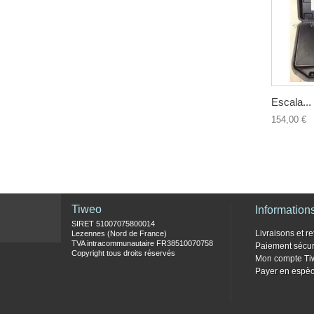
Escala...
154,00 €
Tiweo
Information
SIRET 51007075800014
Livraisons et re
Lezennes (Nord de France)
TVA intracommunautaire FR38510070758
Paiement sécur
Copyright tous droits réservés
Mon compte Ti
Payer en espèc