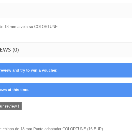
 de 18 mm a vela su COLORTUNE
EWS (0)
review and try to win a voucher.
ews at this time.
ur review !
de chispa de 18 mm Punta adaptador COLORTUNE
(
16
EUR
)