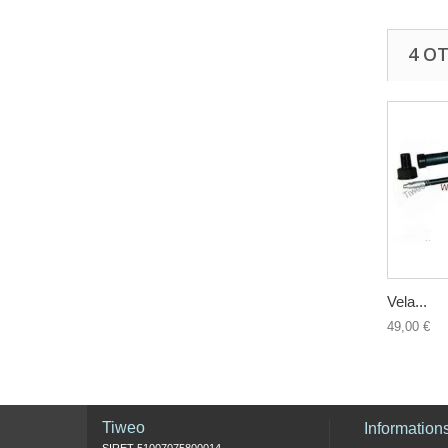
4 O
Vela...
49,00 €
Tiweo
Information