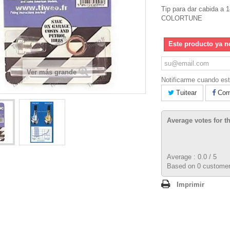
Tip para dar cabida a 
COLORTUNE
Este producto ya n
Ver más grande
Notificarme cuando est
Tuitear
Comp
Average votes for t
Average :
0.0
/
5
Based on
0
customer
Imprimir