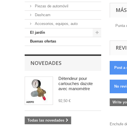
Piezas de automóvil
MÁS
Dashcam
Accesorios, equipos, auto
Punta
El jardín
Buenas ofertas
REVI
NOVEDADES
Post a 
Détendeur pour
cartouches dazote
No revi
avec manomètre
92,50 €
Write yo
Todas las novedades
Enchufe 