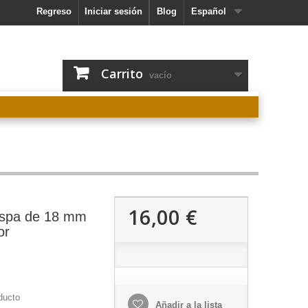
Regreso
Iniciar sesión
Blog
Español
Carrito
vacío
16,00 €
ispa de 18 mm
or
ducto
Añadir a la lista