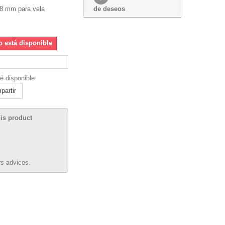
18 mm para vela
de deseos
o está disponible
é disponible
artir
his product
s advices.