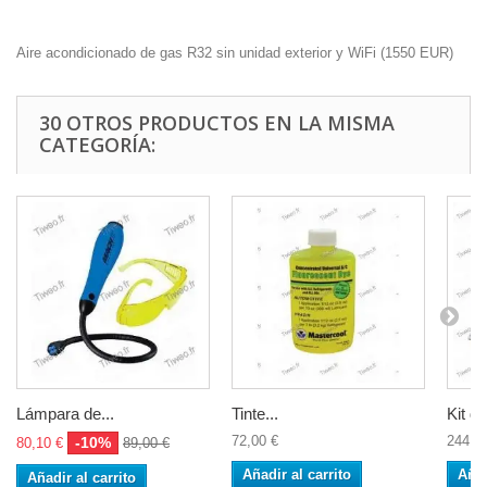
Aire acondicionado de gas R32 sin unidad exterior y WiFi
(
1550
EUR
)
30 OTROS PRODUCTOS EN LA MISMA
CATEGORÍA:
Lámpara de...
Tinte...
Kit de
72,00 €
244,9
-10%
80,10 €
89,00 €
Añadir al carrito
Añad
Añadir al carrito