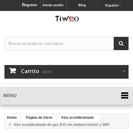
Regreso
Iniciar sesión
Blog
Español
Carrito
vacío
MENU
Home
Página de inicio
Aire acondicionado
Aire acondicionado de gas R32 sin unidad exterior y WiFi