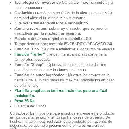
Tecnología de inversor de CC
para el máximo confort y el
mínimo consumo.
Oscilación automática o posición de la aleta personalizable
para optimizar el flujo de aire en el entorno.
3 velocidades de ventilador + automático.
Pantalla retroiluminada muy discreta, que se puede
desactivar por la noche, por ejemplo.
Mando a distancia digital con pantalla LCD
.
Temporizador programable
ENCENDIDO/APAGADO 24h.
Función "Eco"
": Ayuda a minimizar el consumo de energía.
Función "Turbo"
"
: le permite alcanzar rápidamente la
temperatura deseada.
Función "Sleep"
: Optimiza el funcionamiento del aire
acondicionado durante las horas nocturnas.
Función de autodiagnóstico
: Muestra los errores en la
pantalla de la unidad para una máxima intervención en caso
de error o fallo.
Plantilla y rejillas exteriores incluidas para una fácil
instalación.
Peso 36 Kg
Garantía de 2 años
Cuidadoso:
Es imposible para nosotros entregar este producto
en los departamentos y territorios franceses de ultramar. De
hecho, las aerolíneas rechazan este producto por razones de
seguridad; porque bajo presión como pinturas en aerosol,