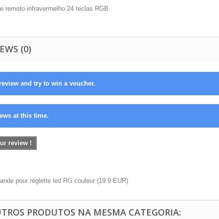
le remoto infravermelho 24 teclas RGB
EWS (0)
review and try to win a voucher.
ews at this time.
ur review !
nde pour réglette led RG couleur
(
19.9
EUR
)
UTROS PRODUTOS NA MESMA CATEGORIA: