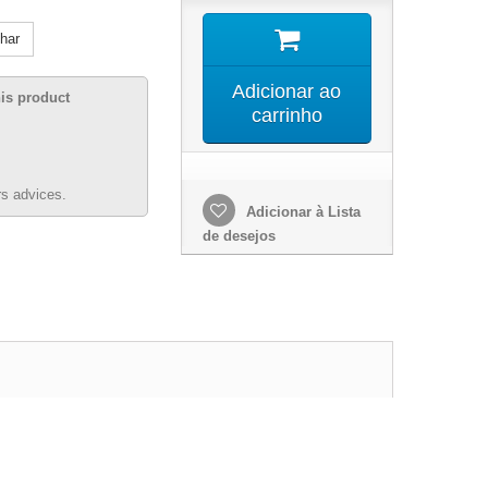
lhar
Adicionar ao
his product
carrinho
s advices.
Adicionar à Lista
de desejos