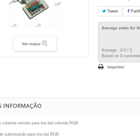
Tweet
Parti
Average votes for t
Ver maior
Average :
0.0
/
5
Based on
0
customer
Imprimir
S INFORMAÇÃO
 controle remoto para tira led colorida RGB
de substituição para tira led RGB