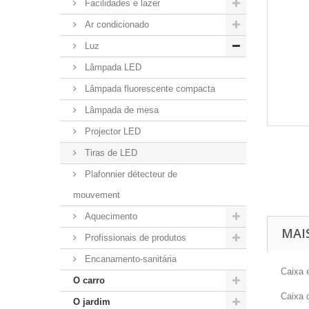
Facilidades e lazer
Ar condicionado
Luz
Lâmpada LED
Lâmpada fluorescente compacta
Lâmpada de mesa
Projector LED
Tiras de LED
Plafonnier détecteur de
mouvement
Aquecimento
MAI
Profissionais de produtos
Encanamento-sanitária
Caixa e
O carro
Caixa 
O jardim