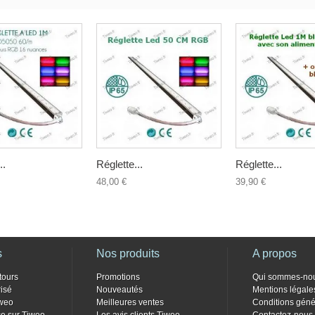
..
Réglette...
Réglette...
48,00 €
39,90 €
s
Nos produits
A propos
tours
Promotions
Qui sommes-no
isé
Nouveautés
Mentions légale
weo
Meilleures ventes
Conditions géné