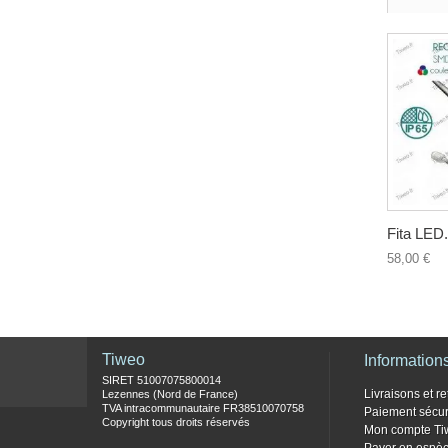
Fita LED.
58,00 €
Tiweo
Information
SIRET 51007075800014
Livraisons et re
Lezennes (Nord de France)
TVA intracommunautaire FR38510070758
Paiement sécur
Copyright tous droits réservés
Mon compte Ti