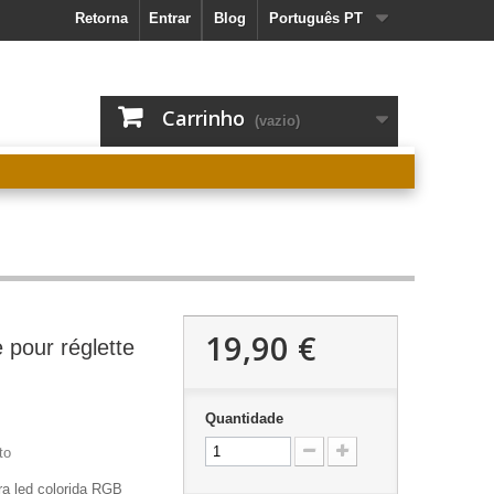
Retorna
Entrar
Blog
Português PT
Carrinho
(vazio)
19,90 €
pour réglette
Quantidade
to
ira led colorida RGB