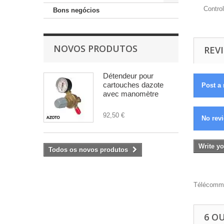
Contro
Bons negócios
NOVOS PRODUTOS
REVI
Détendeur pour
cartouches dazote
Post a 
avec manomètre
92,50 €
No revi
Write yo
Todos os novos produtos
Télécomma
6 O