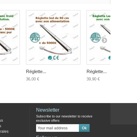
Réglette...
Réglette...
36,00 €
39,90 €
Newsletter
Subscribe to our newsletter to receive
us
exclusive offers
s
rales