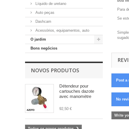
boa ve
Líquido de uretano
Para d
Auto peças
Se este
Dashcam
Acessórios, equipamentos, auto
Simple
sugado
O jardim
Bons negócios
REVI
NOVOS PRODUTOS
Post a 
Détendeur pour
cartouches dazote
avec manomètre
No revi
92,50 €
Write yo
Todos os novos produtos