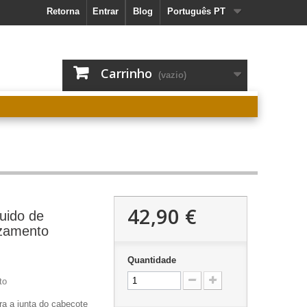
Retorna
Entrar
Blog
Português PT
Carrinho
(vazio)
42,90 €
luido de
azamento
Quantidade
to
ra a junta do cabeçote