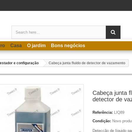
rro
Casa
O jardim
Bons negócios
estador e configuração
Cabeça junta fluido de detector de vazamento
Cabeça junta f
detector de v
Referência:
LIQ89
Condição:
Novo produ
Detecção de líquido pa