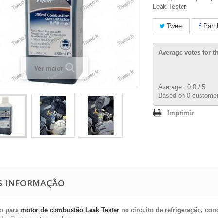
Leak Tester.
Tweet
Parti
Average votes for t
Ver maior
Average :
0.0
/
5
Based on
0
customer
Imprimir
S INFORMAÇÃO
o para
motor de combustão Leak Tester
no circuito de refrigeração, co