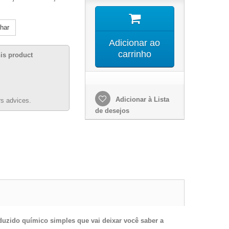
lhar
Adicionar ao
carrinho
his product
Adicionar à Lista
s advices.
de desejos
nduzido químico simples que vai deixar você saber a