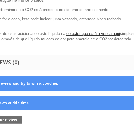
dação no motor e selos
eterminar se o CO2 está presente no sistema de arrefecimento.
 for o caso, isso pode indicar junta vazando, entortada bloco rachado.
s de usar, adicionando este líquido na
detector que está à venda aqui
simples
 através de que líquido mudam de cor para amarelo se o CO2 for detectado.
EWS (0)
review and try to win a voucher.
ews at this time.
ur review !