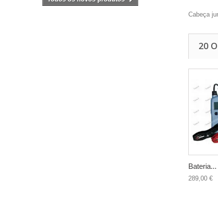
Cabeça jun
20 
Bateria...
289,00 €