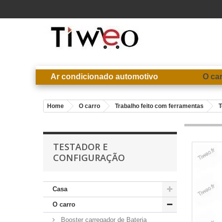
Ar condicionado automotivo
O ca
Home
O carro
Trabalho feito com ferramentas
T
TESTADOR E
CONFIGURAÇÃO
Casa
O carro
Booster carregador de Bateria