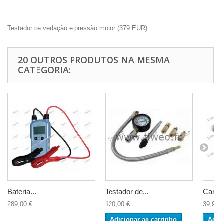
Testador de vedação e pressão motor
(
379
EUR
)
20 OUTROS PRODUTOS NA MESMA
CATEGORIA:
Bateria...
Testador de...
Carro
289,00 €
120,00 €
39,90 
Adicionar ao carrinho
Adic